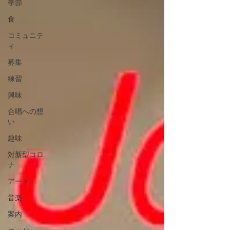
季節
食
コミュニテ
ィ
募集
練習
興味
合唱への想
い
趣味
対新型コロ
ナ
アート
音楽
案内