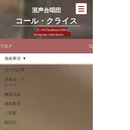
混声合唱団
​コール・クライス
X (@ChorKreis2008)
Instagram (chor.kreis)
ブログ
連絡事項
全ての記事
演奏会・ス
テージ
練習日誌
連絡事項
ご挨拶
旅行記