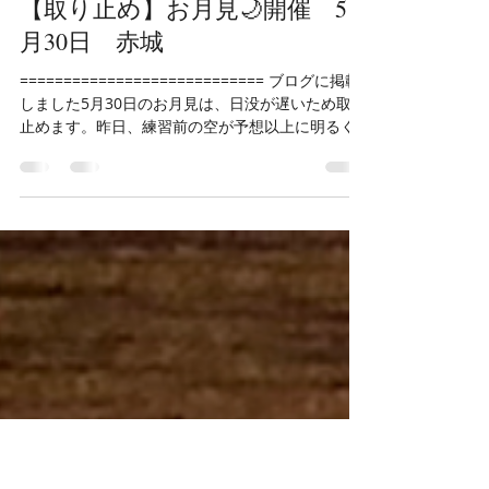
すずきいくなお
2023年5月13日
読了時間: 2分
【取り止め】お月見🌙開催 5
月30日 赤城
============================ ブログに掲載
しました5月30日のお月見は、日没が遅いため取り
止めます。昨日、練習前の空が予想以上に明るく
てびっくりしました。 秋になると土星🪐が昇って
きますので、改めてご案内いたします。...