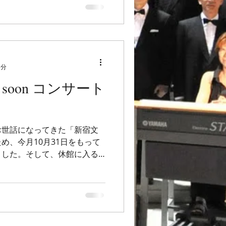
1分
ou soon コンサート
お世話になってきた「新宿文
め、今月10月31日をもって
ました。そして、休館に入る
ルで" see you soon コ
ます。 ...