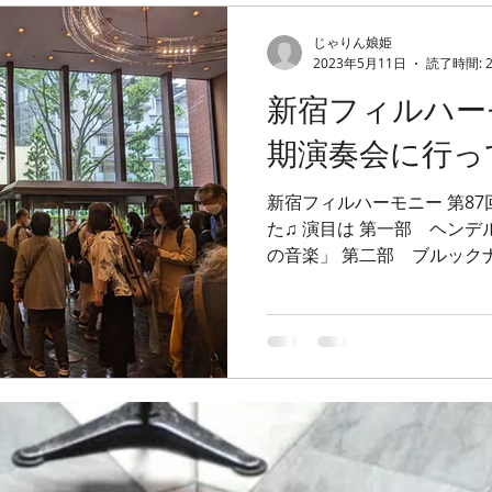
じゃりん娘姫
2023年5月11日
読了時間: 
新宿フィルハー
期演奏会に行っ
新宿フィルハーモニー 第8
た♫ 演目は 第一部 ヘンデ
の音楽」 第二部 ブルック
どなたもそうだと思います
るだけで元気が出ますし癒
癒やし系...