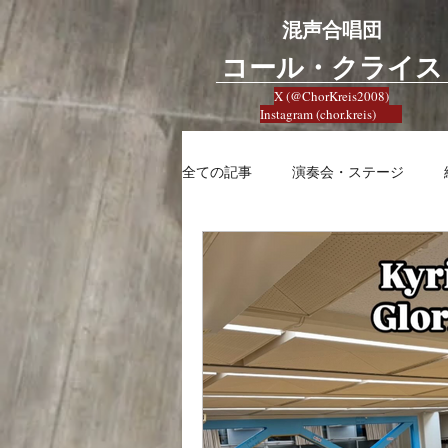
混声合唱団
​コール・クライス
X (@ChorKreis2008)
Instagram (chor.kreis)
全ての記事
演奏会・ステージ
募集
練習
興味
合
健康