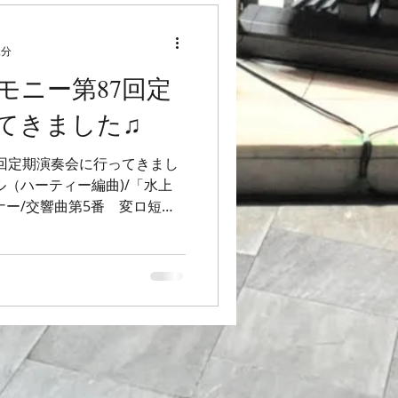
2分
モニー第87回定
てきました♫
7回定期演奏会に行ってきまし
ル（ハーティー編曲)/「水上
ナー/交響曲第5番 変ロ短調
が、ヘンデルの曲は聴いてい
やされます。ホルンの力強い