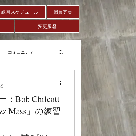
練習スケジュール
団員募集
変更履歴
コミュニティ
案内
エッセー
2分
ob Chilcott
azz Mass」の練習