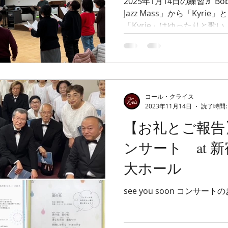
2025年1月14日の練習♬ Bob Chilcott作曲の「Nidaros
Jazz Mass」から「Kyrie
「Kyrie」はゆったりと歌い
ップテンポな曲ですが、ど
落です。...
コール・クライス
2023年11月14日
読了時間:
【お礼とご報告】 se
ンサート at 
大ホール
see you soon コンサー