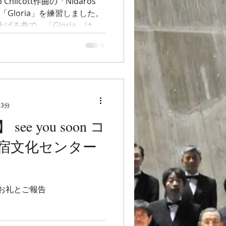
」と「Gloria」を練習しました。
上げる曲で、「Gloria」はア
ちらも本当にジャジーでお洒
 3分
e you soon コ
新宿文化センター
トのお礼とご報告