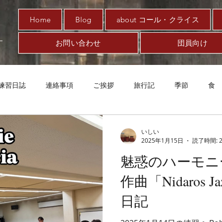
Home
Blog
about コール・クライス
お問い合わせ
団員向け
練習日誌
連絡事項
ご挨拶
旅行記
季節
食
唱への想い
趣味
対新型コロナ
アート
音楽
いしい
2025年1月15日
読了時間: 
魅惑のハーモニー：B
作曲「Nidaros J
日記