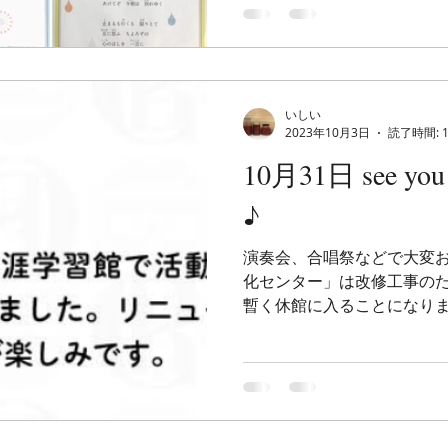
いしい
2023年10月3日
読了時間: 
10月31日 see y
♪
演奏会、合唱祭などで大変
化センター」は改修工事のた
暫く休館に入ることになり
前日の10月31日（火）に、大ホー
ンサート ”（無料）が開催され