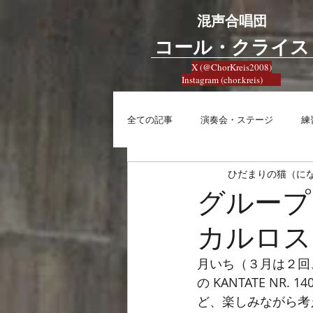
混声合唱団
​コール・クライス
X (@ChorKreis2008)
Instagram (chor.kreis)
全ての記事
演奏会・ステージ
練
ひだまりの猫（に
練習
興味
合唱への想い
グループ
カルロス
月いち（３月は２回
の KANTATE N
ど、楽しみながら考え