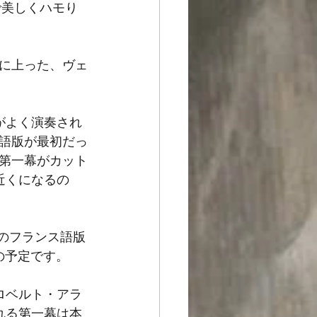
語で美しくハモり
に上った、ヴェ
がよく演奏され
語版が最初だっ
第一幕がカット
近くになるの
このフランス語版
映の予定です。
ロベルト・アラ
れる第一幕は本