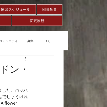
練習スケジュール
団員募集
変更履歴
コミュニティ
募集
セー
健康
ドン・
ました。バッハ
いんでしょうけれ
ower 