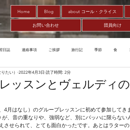
Home
Blog
about コール・クライス
お問い合わせ
団員向け
習日誌
連絡事項
ご挨拶
旅行記
季節
食
なりたい）
2022年4月3日
読了時間: 2分
趣味
対新型コロナ
アート
音楽
案内
エッ
レッスンとヴェルディの
、4月はなし）のグループレッスンに初めて参加してき
R. 140 が、音の重なりや、強弱など、別にバッハに限らな
させられて、とても面白かったです。あとはラターの A fl