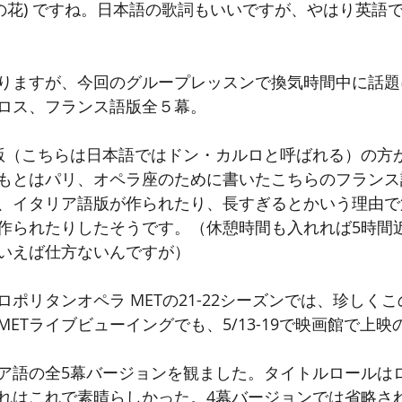
 (永遠の花) ですね。日本語の歌詞もいいですが、やはり英
りますが、今回のグループレッスンで換気時間中に話題
ロス、フランス語版全５幕。
版（こちらは日本語ではドン・カルロと呼ばれる）の方
もとはパリ、オペラ座のために書いたこちらのフランス
、イタリア語版が作られたり、長すぎるとかいう理由で
作られたりしたそうです。（休憩時間も入れれば5時間
いえば仕方ないんですが）
ポリタンオペラ METの21-22シーズンでは、珍しく
ETライブビューイングでも、5/13-19で映画館で上
リア語の全5幕バージョンを観ました。タイトルロールは
れはこれで素晴らしかった。4幕バージョンでは省略さ