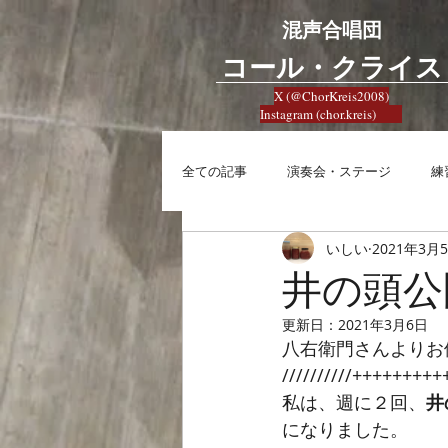
混声合唱団
​コール・クライス
X (@ChorKreis2008)
Instagram (chor.kreis)
全ての記事
演奏会・ステージ
練
いしい
2021年3月
練習
興味
合唱への想い
井の頭公
更新日：
2021年3月6日
八右衛門さんよりお
//////////++++++++
私は、週に２回、
井
になりました。