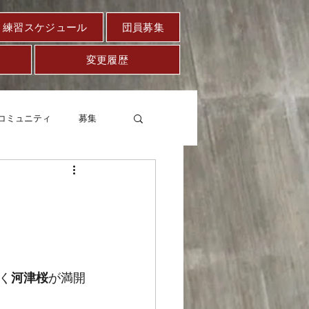
練習スケジュール
団員募集
変更履歴
コミュニティ
募集
セー
健康
く
河津桜
が満開