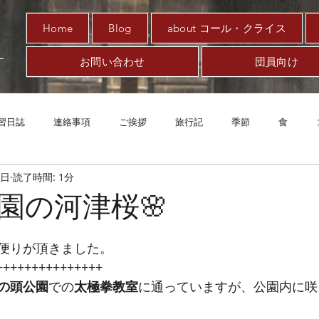
Home
Blog
about コール・クライス
お問い合わせ
団員向け
習日誌
連絡事項
ご挨拶
旅行記
季節
食
5日
読了時間: 1分
趣味
対新型コロナ
アート
音楽
案内
エッ
園の河津桜🌸
便りが頂きました。
++++++++++++++++
の頭公園
での
太極拳教室
に通っていますが、公園内に咲