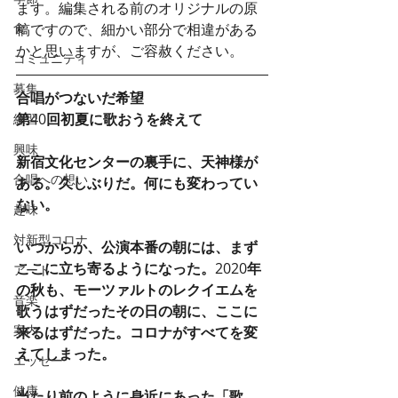
ます。編集される前のオリジナルの原
食
稿ですので、細かい部分で相違がある
かと思いますが、ご容赦ください。
コミュニティ
募集
合唱がつないだ希望
第
40
回初夏に歌おうを終えて
練習
興味
新宿文化センターの裏手に、天神様が
合唱への想い
ある。久しぶりだ。何にも変わってい
ない。
趣味
対新型コロナ
いつからか、公演本番の朝には、まず
ここに立ち寄るようになった。
2020
年
アート
の秋も、モーツァルトのレクイエムを
音楽
歌うはずだったその日の朝に、ここに
案内
来るはずだった。コロナがすべてを変
えてしまった。
エッセー
健康
当たり前のように身近にあった「歌