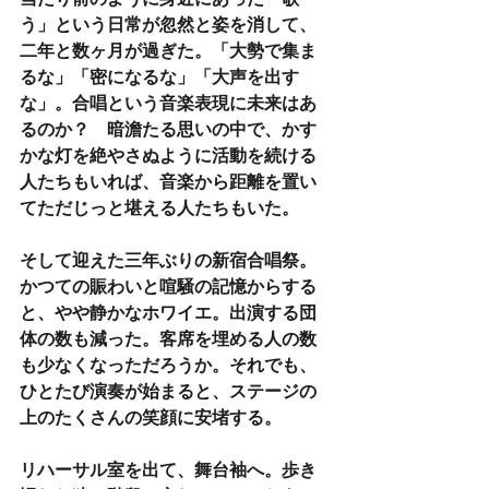
う」という日常が忽然と姿を消して、
二年と数ヶ月が過ぎた。「大勢で集ま
るな」「密になるな」「大声を出す
な」。合唱という音楽表現に未来はあ
るのか？　暗澹たる思いの中で、かす
かな灯を絶やさぬように活動を続ける
人たちもいれば、音楽から距離を置い
てただじっと堪える人たちもいた。
そして迎えた三年ぶりの新宿合唱祭。
かつての賑わいと喧騒の記憶からする
と、やや静かなホワイエ。出演する団
体の数も減った。客席を埋める人の数
も少なくなっただろうか。それでも、
ひとたび演奏が始まると、ステージの
上のたくさんの笑顔に安堵する。
リハーサル室を出て、舞台袖へ。歩き