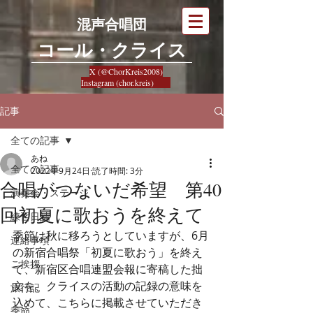
混声合唱団
​コール・クライス
X (@ChorKreis2008)
Instagram (chor.kreis)
記事
全ての記事
あね
全ての記事
2022年9月24日
読了時間: 3分
合唱がつないだ希望 第40
演奏会・ステージ
回初夏に歌おうを終えて
練習日誌
季節は秋に移ろうとしていますが、6月
連絡事項
の新宿合唱祭「初夏に歌おう」を終え
ご挨拶
て、新宿区合唱連盟会報に寄稿した拙
文を、クライスの活動の記録の意味を
旅行記
込めて、こちらに掲載させていただき
季節