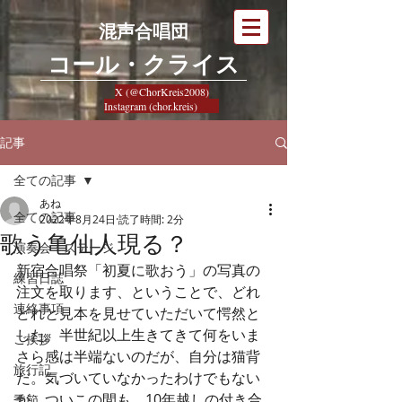
混声合唱団
​コール・クライス
X (@ChorKreis2008)
Instagram (chor.kreis)
記事
全ての記事
あね
全ての記事
2022年8月24日
読了時間: 2分
歌う亀仙人現る？
演奏会・ステージ
新宿合唱祭「初夏に歌おう」の写真の
練習日誌
注文を取ります、ということで、どれ
連絡事項
どれと見本を見せていただいて愕然と
した。半世紀以上生きてきて何をいま
ご挨拶
さら感は半端ないのだが、自分は猫背
旅行記
だ。気づいていなかったわけでもない
が、ついこの間も、10年越しの付き合
季節