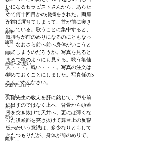
いになるセラピストさんから、あらた
食
めて何十回目かの指摘をされた。両肩
コミュニティ
が前に落ちてしまって、首が前に突き
出している。歌うことに集中すると、
募集
気持ちが前のめりになるのにともなっ
練習
て、なおさら前へ前へ身体がいこうと
してしまうのだろうか。写真を見ると
興味
まるで亀のようにも見える。歌う亀仙
合唱への想い
人・・・。醜い・・・。写真の注文は
趣味
やめておくことにしました。写真係のS
さんごめんなさい。
対新型コロナ
アート
箕輪先生の教えを肝に銘じて、声を前
に出すのではなく上へ、背骨から頭蓋
音楽
骨を突き抜けて天井へ、更には薄くな
案内
った後頭部を突き抜けて舞台上の反響
板へという意識は、多少なりともして
エッセー
きたつもりだが、身体が前のめりで、
健康