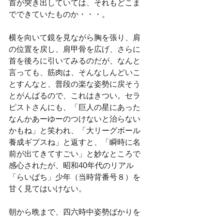
首が突き出していては、それもどこま
でできていたものか・・・。
横を向いて鏡を見ながら胸を張り、肩
の位置を戻し、肩甲骨を広げ、さらに
首を後ろに引いてみるのだが、なんと
言っても、筋肉は、そんなしんどいこ
とすんなと、普段の楽な姿勢に戻そう
とがんばるので、これはきつい。セラ
ピストさんにも、「巨人の星にあった
なんかあーゆーのつけないと治らない
かもね」と笑われ、「大リーグボール
養成ギプスね」と返すと、「瞬時に名
前が出てきてすごい」と妙なところで
感心されたが、昭和40年代のリアル
「らいぱち」少年（当時背番号８）を
甘く見てはいけない。
朝から晩まで、四六時中姿勢ばかりを