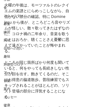
火曜の午後は、モーツァルトのレクイ
食
エムの楽譜とにらめっこしながら、自
コミュニティ
信がない部分の確認。特に Domine 
Jesu から後が、ところどころ音やリズ
募集
ムが怪しい。散々歌ってきたはずなの
練習
に、コロナ禍の二年余り、音楽を歌う
ことはおろか、聴くことさえ憂鬱に思
興味
えて遠ざかっていたことが悔やまれ
合唱への想い
る。
趣味
ところが同じ箇所ばかり何度も聞いて
対新型コロナ
いると、何をやっても長続きしない性
アート
分が顔を出す。飽きてくるのだ。そこ
はお得意の脇道散歩。普段練習でもス
音楽
キップされることがほとんどの、ソリ
案内
スト登場の部分に浮気することにな
る。
エッセー
健康