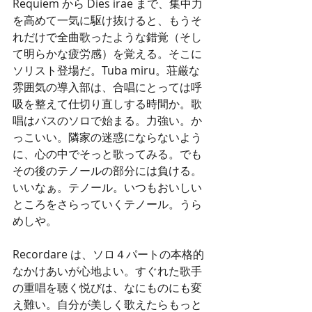
Requiem から Dies irae まで、集中力
を高めて一気に駆け抜けると、もうそ
れだけで全曲歌ったような錯覚（そし
て明らかな疲労感）を覚える。そこに
ソリスト登場だ。Tuba miru。荘厳な
雰囲気の導入部は、合唱にとっては呼
吸を整えて仕切り直しする時間か。歌
唱はバスのソロで始まる。力強い。か
っこいい。隣家の迷惑にならないよう
に、心の中でそっと歌ってみる。でも
その後のテノールの部分には負ける。
いいなぁ。テノール。いつもおいしい
ところをさらっていくテノール。うら
めしや。
Recordare は、ソロ４パートの本格的
なかけあいが心地よい。すぐれた歌手
の重唱を聴く悦びは、なにものにも変
え難い。自分が美しく歌えたらもっと