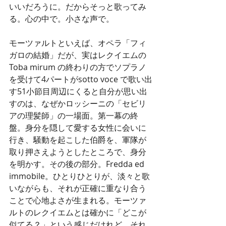
いいだろうに。だからそっと歌ってみ
る。心の中で。小さな声で。
モーツァルトといえば、オペラ「フィ
ガロの結婚」だが、実はレクイエムの 
Toba mirum の終わりの方でソプラノ
を受けて4パートがsotto voce で歌い出
す51小節目周辺にくると自分が思い出
すのは、なぜかロッシーニの「セビリ
アの理髪師」の一場面。第一幕の終
盤。身分を隠して愛する女性に会いに
行き、騒動を起こした伯爵を、軍隊が
取り押さえようとしたところで、身分
を明かす。その後の部分。Fredda ed 
immobile。ひとりひとりが、淡々と歌
いながらも、それが正確に重なり合う
ことで心地よさが生まれる。モーツァ
ルトのレクイエムとは確かに「どこが
似てる？」という感じだけれど、それ