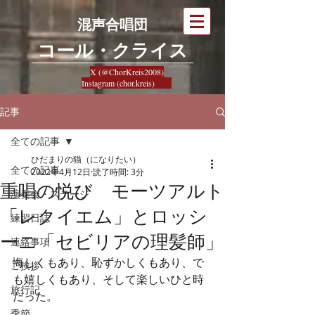
混声合唱団
​コール・クライス
X (@ChorKreis2008)
Instagram (chor.kreis)
記事
全ての記事
ひだまりの猫（になりたい）
全ての記事
2022年4月12日
読了時間: 3分
重唱の悦び モーツアルト
演奏会・ステージ
「レクイエム」とロッシ
練習日誌
ーニ「セビリアの理髪師」
連絡事項
悔しくもあり、恥ずかしくもあり、で
ご挨拶
も嬉しくもあり、そして楽しいひと時
旅行記
だった。
季節