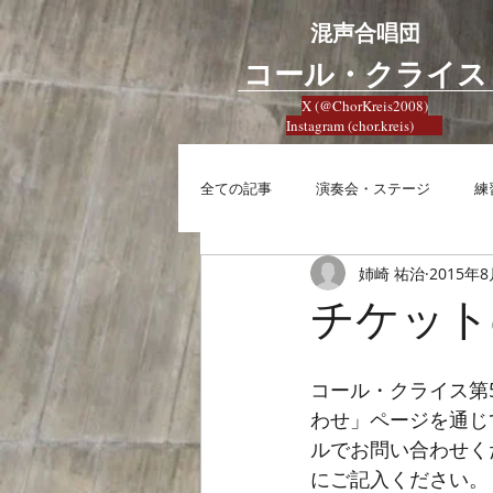
混声合唱団
​コール・クライス
X (@ChorKreis2008)
Instagram (chor.kreis)
全ての記事
演奏会・ステージ
練
姉崎 祐治
2015年
練習
興味
合唱への想い
チケット
コール・クライス第
わせ」ページを通じて、ご
ルでお問い合わせく
にご記入ください。