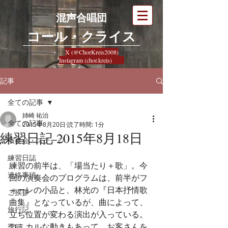
混声合唱団
​コール・クライス
X (@ChorKreis2008)
Instagram (chor.kreis)
記事
全ての記事
姉崎 祐治
全ての記事
2015年8月20日
読了時間: 1分
練習日記 2015年8月18日
演奏会・ステージ
練習日誌
練習の前半は、「場当たり＋歌」。今
連絡事項
回の演奏会のプログラムは、前半がフ
ォーレの小品と、林光の『日本抒情歌
ご挨拶
曲集』となっているが、曲によって、
旅行記
立ち位置が変わる演出が入っている。
コミカルな動きもあって、お客さんを
季節