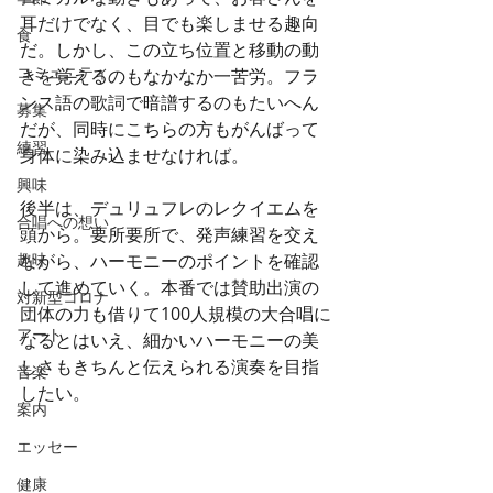
耳だけでなく、目でも楽しませる趣向
食
だ。しかし、この立ち位置と移動の動
コミュニティ
きを覚えるのもなかなか一苦労。フラ
ンス語の歌詞で暗譜するのもたいへん
募集
だが、同時にこちらの方もがんばって
練習
身体に染み込ませなければ。 
興味
後半は、デュリュフレのレクイエムを
合唱への想い
頭から。要所要所で、発声練習を交え
趣味
ながら、ハーモニーのポイントを確認
して進めていく。本番では賛助出演の
対新型コロナ
団体の力も借りて100人規模の大合唱に
アート
なるとはいえ、細かいハーモニーの美
しさもきちんと伝えられる演奏を目指
音楽
したい。 
案内
エッセー
健康