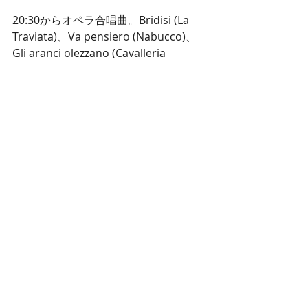
20:30からオペラ合唱曲。Bridisi (La 
Traviata)、Va pensiero (Nabucco)、
Gli aranci olezzano (Cavalleria 
Rusticana)、Anvil chorus (Il 
Trovatore) の４曲を1回ずつ通しまし
た。 
さあ、来週もがんばるぞ! 
ヒゲタカ
最新記事
すべて表示