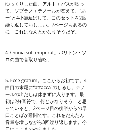
ゆっくりした曲。アルト＋バスが歌っ
て、ソプラノ＋テノールが答えて、“あ
ー”と4小節延ばして、このセットを2度
繰り返しておしまい。7ページもあるの
に、これはなんとかなりそうだぞ。 
4. Omnia sol temperat。バリトン・ソ
ロの曲で音取り省略、 
5. Ecce gratum。ここからお初です。4
曲目の末尾に“attacca”のしるし。テノ
ールの出だしは休まずに入ります。最
初は2分音符で、何とかなりそう、と思
っていると、2ページ目の後半からの早
口ことばが難関です。これをだんだん
音量を増しながら3回繰り返します。今
日はここまでやりました。 