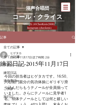
混声合唱団
​コール・クライス
X (@ChorKreis2008)
Instagram (chor.kreis)
記事
全ての記事
ヒゲタカ
全ての記事
2015年11月17日
読了時間: 2分
練習日記 2015年11月17日
演奏会・ステージ
練習日誌
今回の担当者はヒゲタカです。16:50、
連絡事項
八右衛門親分の気功体操にギリギリ滑
り込んだらもうテノールが全員揃って
ご挨拶
いました。さらにテノールに見学者1
旅行記
名。弱体テノールとしては何と嬉しい
ことでしょう。ぜひ入団し、末永くお
季節