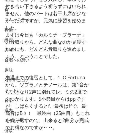
付き合い下さるよう祈らずにはいられ
食
ません。他のパートは若干出席が少な
コミュニティ
かったのですが、元気に練習を始めま
した。 
募集
まずは今日も「カルミナ・ブラーナ」
練習
の音取りから。どんな曲なのか見渡す
ためにも、どんどん音取りを進めまし
興味
ょう、ということでした。 
合唱への想い
趣味
先週までの復習として、1. O Fortuna
対新型コロナ
から。ソプラノとテノールは、第1音か
アート
らいきなり2声に別れてレ、ミの2度で
ぶつかります。5小節目からはppです
音楽
が、しばらくするとf、最後はffで、最
案内
高音はB♭！　最終曲（25曲目）もこれ
を繰り返すので、出来ると2曲分が完成
エッセー
でお得なのですが‥‥。 
健康