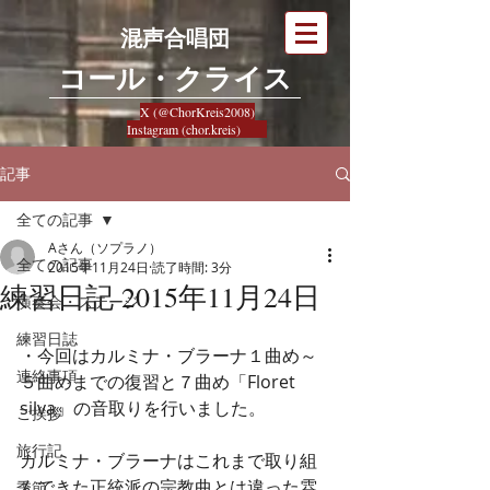
混声合唱団
​コール・クライス
X (@ChorKreis2008)
Instagram (chor.kreis)
記事
全ての記事
Aさん（ソプラノ）
全ての記事
2015年11月24日
読了時間: 3分
練習日記 2015年11月24日
演奏会・ステージ
練習日誌
・今回はカルミナ・ブラーナ１曲め～
連絡事項
５曲めまでの復習と７曲め「Floret 
silva」の音取りを行いました。
ご挨拶
旅行記
カルミナ・ブラーナはこれまで取り組
んできた正統派の宗教曲とは違った雰
季節