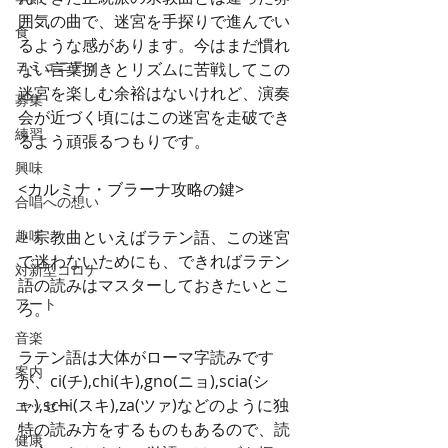
囲気の曲で、迷宮を手探りで進んでい
食
るような感があります。今はまだ慣れ
コミュニティ
ない言葉捌きとリズムに苦戦してこの
迷宮を楽しむ余裕はないけれど、演奏
募集
会が近づく頃にはこの迷宮を走破でき
練習
るよう頑張るつもりです。 
興味
<カルミナ・ブラーナ攻略の鍵>
合唱への想い
趣味
・宗教曲といえばラテン語、この迷宮
で迷わないためにも、できればラテン
対新型コロナ
語の読みはマスターしておきたいとこ
アート
ろ。
音楽
ラテン語は大体がローマ字読みです
案内
が、ci(チ),chi(キ),gno(ニョ),scia(シ
ャ),schi(スキ),za(ツァ)などのように独
エッセー
特の読み方をするものもあるので、読
健康