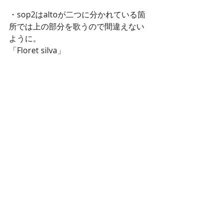
・sop2はaltoが二つに分かれている箇
所では上の部分を歌うので間違えない
ように。 
「Floret silva」
・最初は軽快なリズムだが、後半の
hinc equitavitからは曲調がかわって哀
愁漂う感じに。P46二段目50からは女
声が3部に分かれるので、各パートよく
聴きあって歌う。最後のAhの和音は絶
叫にならないよう注意すること。