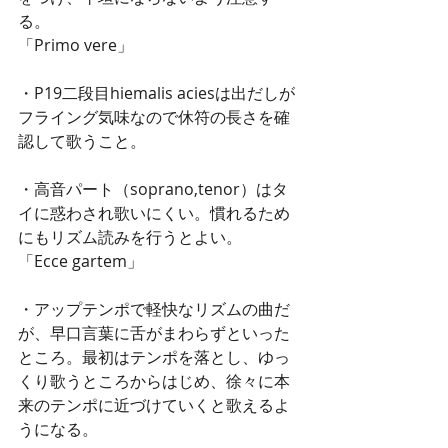
る。 
「Primo vere」
・P19二段目hiemalis aciesは出だしが
フライング気味なので休符の長さを確
認して歌うこと。
・高音パート（soprano,tenor）はタ
イに惑わされ歌いにくい。慣れるため
にもリズム読みを行うとよい。 
「Ecce gartem」
・アップテンポで軽快なリズムの曲だ
が、早口言葉に舌がまわらずといった
ところ。最初はテンポを落とし、ゆっ
くり歌うところからはじめ、徐々に本
来のテンポに近づけていくと歌えるよ
うになる。