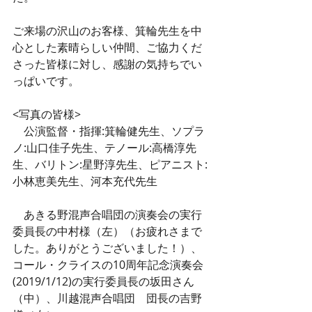
ご来場の沢山のお客様、箕輪先生を中
心とした素晴らしい仲間、ご協力くだ
さった皆様に対し、感謝の気持ちでい
っぱいです。
<写真の皆様>
　公演監督・指揮:箕輪健先生、ソプラ
ノ:山口佳子先生、テノール:高橋淳先
生、バリトン:星野淳先生、ピアニスト:
小林恵美先生、河本充代先生 
　あきる野混声合唱団の演奏会の実行
委員長の中村様（左）（お疲れさまで
した。ありがとうございました！）、
コール・クライスの10周年記念演奏会
(2019/1/12)の実行委員長の坂田さん
（中）、川越混声合唱団　団長の吉野