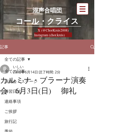
混声合唱団
​コール・クライス
X (@ChorKreis2008)
Instagram (chor.kreis)
記事
全ての記事
いしい
全ての記事
2018年6月14日
読了時間: 2分
カルミナ・ブラーナ演奏
演奏会・ステージ
会 6月3日(日) 御礼
練習日誌
連絡事項
ご挨拶
旅行記
季節