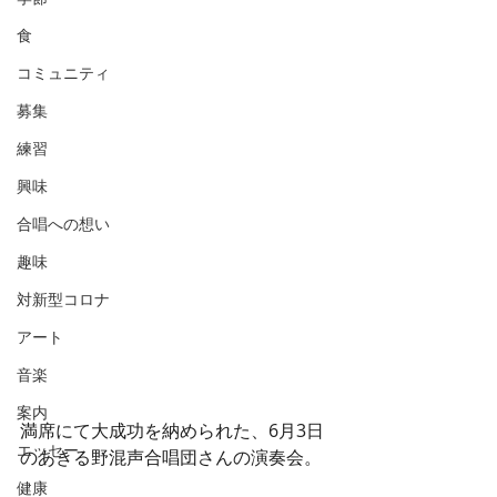
食
コミュニティ
募集
練習
興味
合唱への想い
趣味
対新型コロナ
アート
音楽
案内
満席にて大成功を納められた、6月3日
エッセー
のあきる野混声合唱団さんの演奏会。 
健康