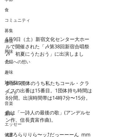
食
コミュニティ
募集
6月9日（土）新宿文化センター大ホー
練習
ルで開催された「🎶第38回新宿合唱祭
興味
🎶　初夏にうたおう」に出演しまし
た。
合唱への想い
趣味
対新型コロナ
参加45団体のうち私たちコール・クラ
イスの出番は15番目。1団体持ち時間は
アート
8分間。出演時間帯は14時7分〜15分。
音楽
曲は「一詩人の最後の歌」(アンデルセ
案内
ン作、信長貴富作曲)。
エッセー
♪ぽろらりりら〜ッ⤴︎だっーーーん  mm
健康