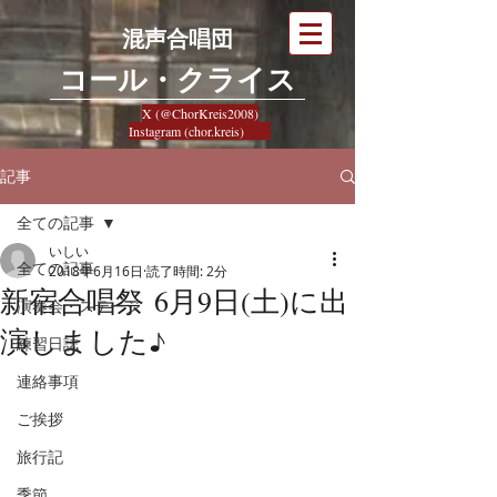
混声合唱団
​コール・クライス
X (@ChorKreis2008)
Instagram (chor.kreis)
記事
全ての記事
いしい
全ての記事
2018年6月16日
読了時間: 2分
新宿合唱祭 6月9日(土)に出
演奏会・ステージ
演しました♪
練習日誌
連絡事項
ご挨拶
旅行記
季節