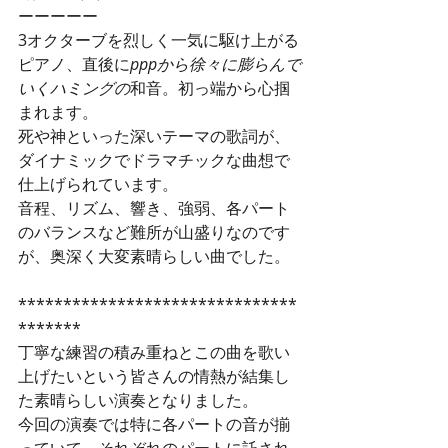
ーーーーー
3オクターブを烈しく一気に駆け上がる
ピアノ、直後に
pppから徐々に膨らんで
いくハミングの
和音。初っ端から心掴
まれます。
死や神といった深いテーマの歌詞が、
ダイナミックでドラマチックな曲想で
仕上げられています。
音程、リズム、響き、強弱、各パート
のバランスなど難所が山盛りなのです
が、奥深く大変素晴らしい曲でした。
*******************************
******* 
丁寧な練習の積み重ねとこの曲を歌い
上げたいという皆さんの情熱が結集し
た素晴らしい演奏となりました。  
今回の演奏では特に各パートの音が揃
っていて、それぞれのパートに託され