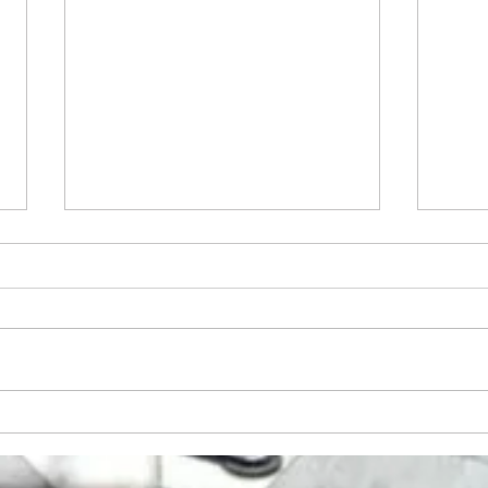
七度
2025年2月18日の練習曲は
「Nidaros Jazz Mass」、練習
後は総会