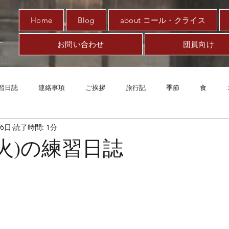
Home
Blog
about コール・クライス
お問い合わせ
団員向け
習日誌
連絡事項
ご挨拶
旅行記
季節
食
26日
読了時間: 1分
趣味
対新型コロナ
アート
音楽
案内
エッ
(火)の練習日誌