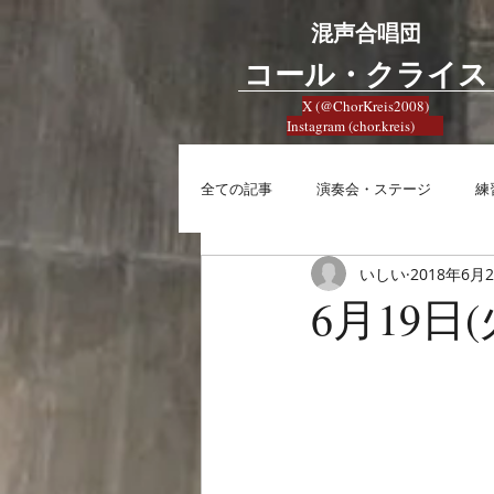
混声合唱団
​コール・クライス
X (@ChorKreis2008)
Instagram (chor.kreis)
全ての記事
演奏会・ステージ
練
いしい
2018年6月
練習
興味
合唱への想い
6月19日