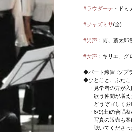
#ラウダーテ
・ドミヌ
#ジャズミサ
(全)
#男声
：雨、斎太郎
#女声
：キリエ、グロ
◆パート練習 :ソプラ
◆ひとこと、ふたこ
　・見学者の方が入
　　歌う仲間が増え
　　どうぞ宜しくお
　・6/9(土)の
　　写真の販売も案
　　聴いてくださっ