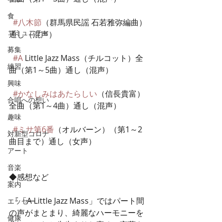
食
#八木節
（群馬県民謡 石若雅弥編曲）
コミュニティ
通し（混声）
募集
#A
 Little Jazz Mass（チルコット）全
練習
曲（第1～5曲）通し（混声） 
興味
#かなしみはあたらしい
（信長貴富）
合唱への想い
全曲（第1～4曲）通し（混声）
趣味
#ミサ第6番
（オルバーン）（第1～2
対新型コロナ
曲目まで）通し（女声）
アート
音楽
◆感想など
案内
 『「A Little Jazz Mass」ではパート間
エッセー
の声がまとまり、綺麗なハーモニーを
健康