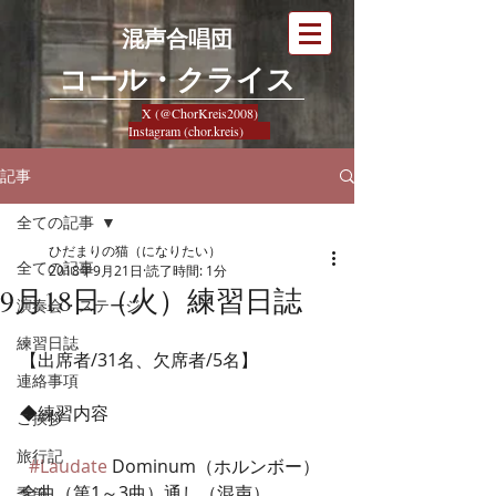
混声合唱団
​コール・クライス
X (@ChorKreis2008)
Instagram (chor.kreis)
記事
全ての記事
ひだまりの猫（になりたい）
全ての記事
2018年9月21日
読了時間: 1分
9月18日（火）練習日誌
演奏会・ステージ
練習日誌
【出席者/31名、欠席者/5名】
連絡事項
◆練習内容
ご挨拶
旅行記
#Laudate
 Dominum（ホルンボー）
全曲（第1～3曲）通し（混声）
季節