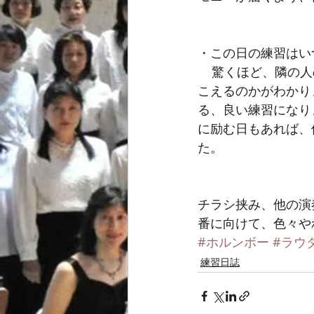
・この日の練習はい
    驚くほど、隣の人の声は大きい声は聴こえました。響く声が聴こえるのか、大きな声が聴
こえるのかがわかり
る、良い練習になり
に励む日もあれば、
た。‬
‪チラシ挟み、他の
番に向けて、色々やれ
#ホルンボー
#ラウ
練習日誌