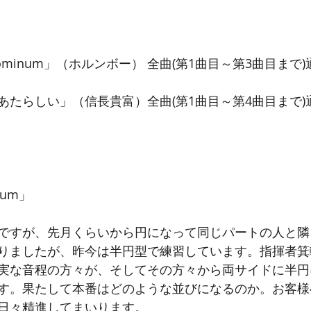
 Dominum」（ホルンボー） 全曲(第1曲目～第3曲目まで)
あたらしい」（信長貴富）全曲(第1曲目～第4曲目まで)
num」
ですが、先月くらいから円になって同じパートの人と隣
りましたが、昨今は半円型で練習しています。指揮者箕
実な音程の方々が、そしてその方々から両サイドに半円
す。果たして本番はどのような並びになるのか。お客様
日々精進してまいります。