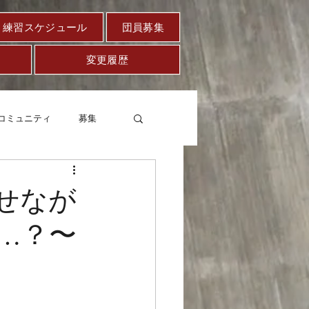
練習スケジュール
団員募集
変更履歴
コミュニティ
募集
セー
健康
ばせなが
…？〜