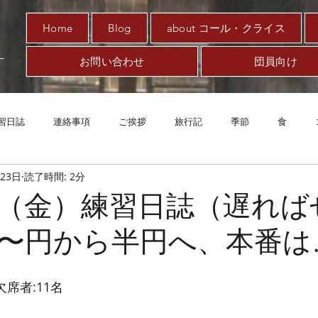
Home
Blog
about コール・クライス
お問い合わせ
団員向け
習日誌
連絡事項
ご挨拶
旅行記
季節
食
月23日
読了時間: 2分
趣味
対新型コロナ
アート
音楽
案内
エッ
2日（金）練習日誌（遅れ
〜円から半円へ、本番は
欠席者:11名