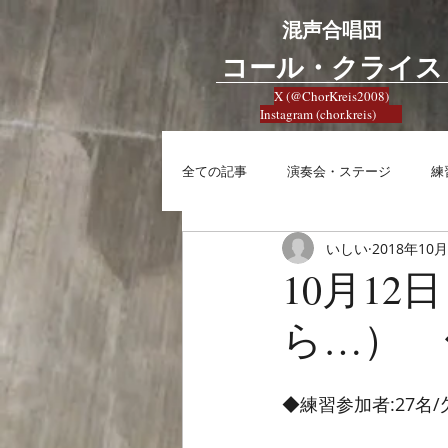
混声合唱団
​コール・クライス
X (@ChorKreis2008)
Instagram (chor.kreis)
全ての記事
演奏会・ステージ
練
いしい
2018年10
練習
興味
合唱への想い
10月1
ら…） 
◆練習参加者:27名/