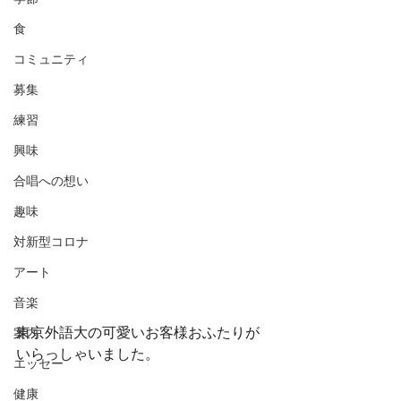
食
コミュニティ
募集
練習
興味
合唱への想い
趣味
対新型コロナ
アート
音楽
東京外語大の可愛いお客様おふたりが
案内
いらっしゃいました。
エッセー
健康