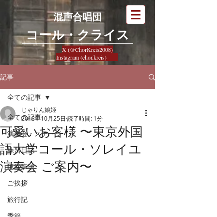
混声合唱団
​コール・クライス
X (@ChorKreis2008)
Instagram (chor.kreis)
記事
全ての記事
じゃりん娘姫
全ての記事
2018年10月25日
読了時間: 1分
可愛いお客様 〜東京外国
演奏会・ステージ
語大学コール・ソレイユ
練習日誌
演奏会 ご案内〜
連絡事項
ご挨拶
旅行記
季節