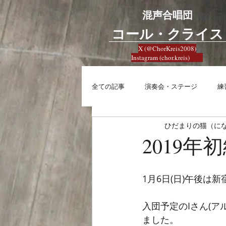
混声合唱団
​コール・クライス
X (@ChorKreis2008)
Instagram (chor.kreis)
全ての記事
演奏会・ステージ
練
ひだまりの猫（に
練習
興味
合唱への想い
2019
1月6日(日)午後
入団予定のIさん(
ました。