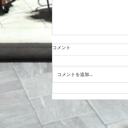
コメント
コメントを追加…
新宿合唱祭 ジョン・ラター作
曲 "God be in my
head"と”Gloria”🎵2026/6/13