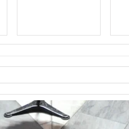
2026年 新年のご挨拶
御礼
回演