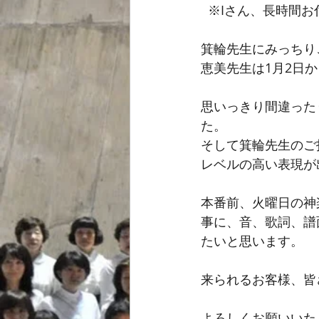
  ※Iさん、長時
箕輪先生にみっちり
恵美先生は1月2日
思いっきり間違った
た。
そして箕輪先生のご
レベルの高い表現が
本番前、火曜日の神
事に、音、歌詞、譜
たいと思います。
来られるお客様、皆
よろしくお願いいた