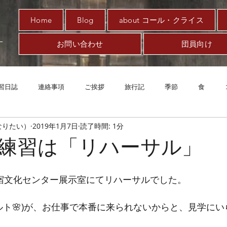
Home
Blog
about コール・クライス
お問い合わせ
団員向け
習日誌
連絡事項
ご挨拶
旅行記
季節
食
なりたい）
2019年1月7日
読了時間: 1分
趣味
対新型コロナ
アート
音楽
案内
エッ
年初練習は「リハーサル」
は新宿文化センター展示室にてリハーサルでした。
アルト🌸)が、お仕事で本番に来られないからと、見学に