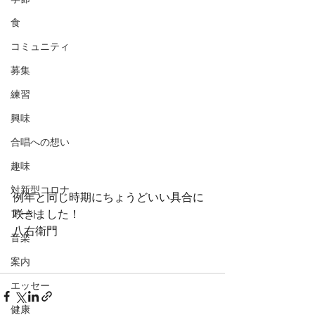
食
コミュニティ
募集
練習
興味
合唱への想い
趣味
対新型コロナ
例年と同じ時期にちょうどいい具合に
咲きました！
アート
八右衛門 
音楽
案内
エッセー
健康