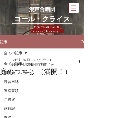
混声合唱団
​コール・クライス
X (@ChorKreis2008)
Instagram (chor.kreis)
記事
全ての記事
ひだまりの猫（になりたい）
全ての記事
2019年4月30日
読了時間: 1分
庭のつつじ （満開！）
演奏会・ステージ
練習日誌
連絡事項
ご挨拶
旅行記
季節