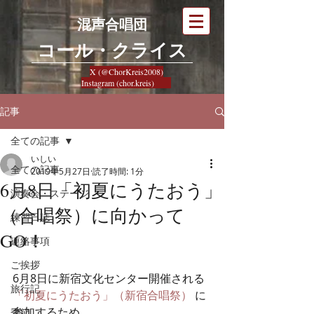
混声合唱団
​コール・クライス
X (@ChorKreis2008)
Instagram (chor.kreis)
記事
全ての記事
いしい
全ての記事
2019年5月27日
読了時間: 1分
6月8日「初夏にうたおう」
演奏会・ステージ
（合唱祭）に向かって
練習日誌
GO！
連絡事項
ご挨拶
6月8日に新宿文化センター開催される
旅行記
「初夏にうたおう」（新宿合唱祭）
 に
参加するため、
季節