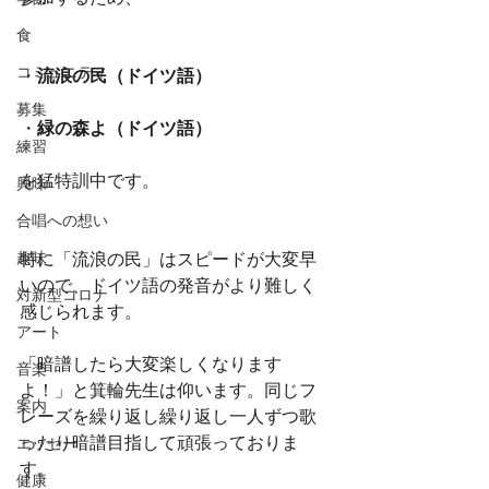
食
コミュニティ
・
流浪の民（ドイツ語）
募集
・
緑の森よ（ドイツ語）
練習
を猛特訓中です。
興味
合唱への想い
趣味
特に「流浪の民」はスピードが大変早
いので、ドイツ語の発音がより難しく
対新型コロナ
感じられます。
アート
「暗譜したら大変楽しくなります
音楽
よ！」と箕輪先生は仰います。同じフ
案内
レーズを繰り返し繰り返し一人ずつ歌
ったり暗譜目指して頑張っておりま
エッセー
す。
健康