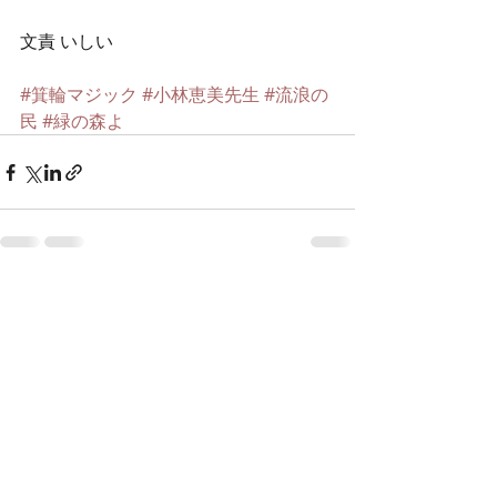
文責 いしい  
#箕輪マジック
#小林恵美先生
#流浪の
民
#緑の森よ
最新記事
すべて表示