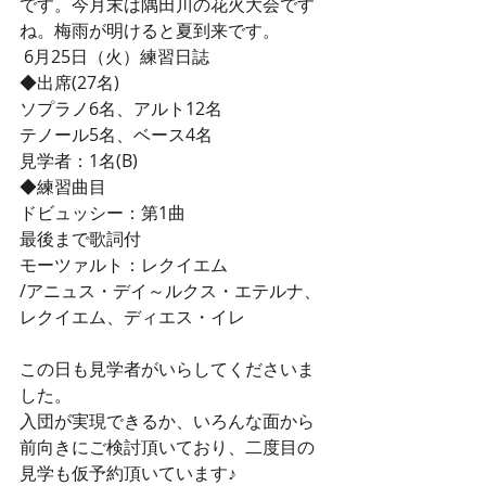
です。今月末は隅田川の花火大会です
ね。梅雨が明けると夏到来です。
 6月25日（火）練習日誌
◆出席(27名) 
ソプラノ6名、アルト12名 
テノール5名、ベース4名 
見学者：1名(B) 
◆練習曲目 
ドビュッシー：第1曲 
最後まで歌詞付 
モーツァルト：レクイエム 
/アニュス・デイ～ルクス・エテルナ、
レクイエム、ディエス・イレ
この日も見学者がいらしてくださいま
した。
入団が実現できるか、いろんな面から
前向きにご検討頂いており、二度目の
見学も仮予約頂いています♪