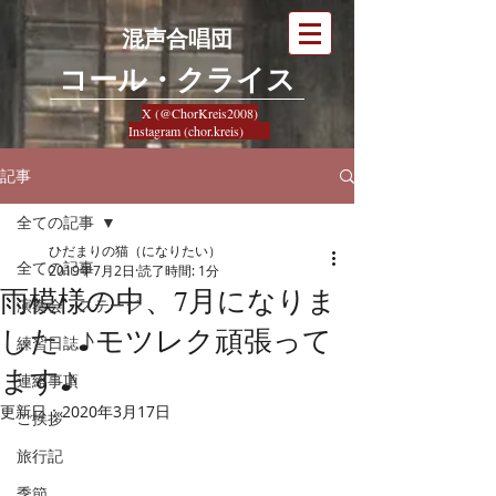
混声合唱団
​コール・クライス
X (@ChorKreis2008)
Instagram (chor.kreis)
記事
全ての記事
ひだまりの猫（になりたい）
全ての記事
2019年7月2日
読了時間: 1分
雨模様の中、7月になりま
演奏会・ステージ
した ♪モツレク頑張って
練習日誌
ます♪
連絡事項
更新日：
2020年3月17日
ご挨拶
旅行記
季節