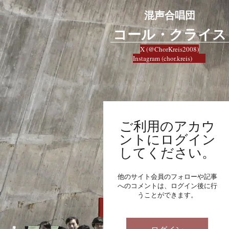
混声合唱団
​コール・クライス
X (@ChorKreis2008)
Instagram (chor.kreis)
ご利用のアカウ
ントにログイン
してください。
他のサイト会員のフォローや記事
へのコメントは、ログイン後に行
うことができます。