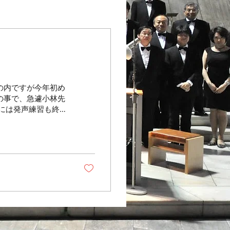
の内ですが今年初め
の事で、急遽小林先
には発声練習も終わ
（これでは練習日誌