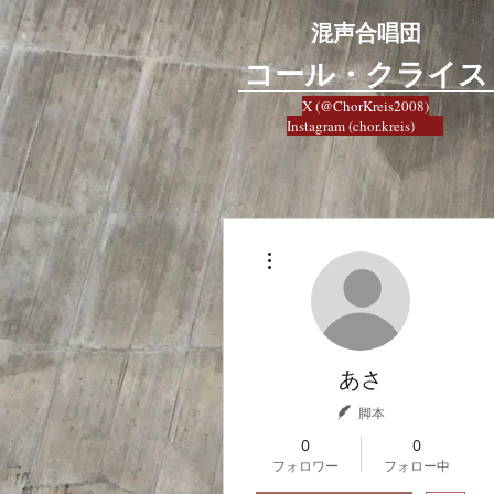
混声合唱団
​コール・クライス
X (@ChorKreis2008)
Instagram (chor.kreis)
その他
あさ
脚本
0
0
フォロワー
フォロー中