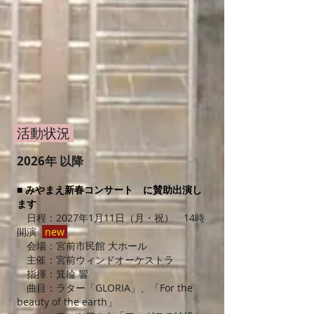
活動状況
2026年 以降
■ みやまえ新春コンサート に賛助出演し
ます
​ 日程：2027年1月11日（月・祝） 14時
開演
new
会場：宮前市民館 大ホール
主催：宮前ウィンドオーケストラ
指揮：箕輪 響
曲目：ラター
「GLORIA」
、「For the
beauty of the earth」