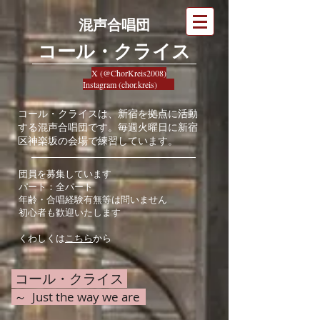
混声合唱団
​コール・クライス
X (@ChorKreis2008)
Instagram (chor.kreis)
コール・クライスは、新宿を拠点に活動
する混声合唱団です。毎週火曜日に
新宿
区神楽坂の会場で練習しています。
団員を募集しています
​パート：全パート
​年齢・合唱経験有無等は問いません
初心者も歓迎いたします
​くわしくは
こちら
から
コール・クライス
～ Just the way we are