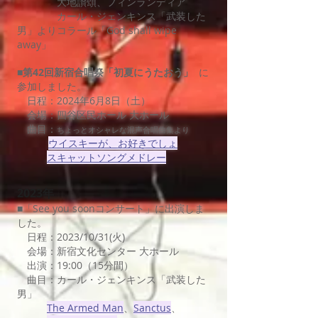
大地讃頌、フィンランディア
カール・ジェンキンス「武装した
男」よりコラール「God shall wipe
away」
■
第42回新宿合唱祭「初夏にうたおう」
​
に
参加しました。
日程：2024年6月8日（土）
会場：四谷区民ホール 大ホール
曲目：
ちょっとオシャレな混声合唱曲集より
ウイスキーが、お好きでしょ
スキャットソングメドレー
2023年
■「See you soonコンサート」に出演しま
した。
日程：2023/10/31(火)
会場：新宿文化センター 大ホール
出演：19:00（15分間）
曲目：カール・ジェンキンス「武装した
男」
The Armed Man
、
Sanctus
、