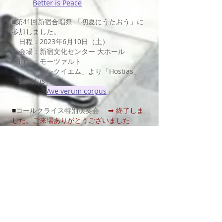
Better is Peace
■第41回新宿合唱祭 「初夏にうたおう」に
参加しました。
日程：2023年6月10日（土）
会場：新宿文化
センター 大ホール
曲目：モーツァルト
「レクイエム」より「Hostias」
「Sanctus」
「
Ave verum
corpus
」
■
コールクライス特別演奏会
➡ 終了しま
した。ご来場ありがとうございました
日程：2023年4月30日（
日
）
会場：新宿文化センター 大ホール
指揮：箕輪 健
管弦楽：CIEL東京室内楽団
​ 曲目：モーツァルト 「レクイエム」
K.626
信長貴富 「新しい歌」
賛助団体：
川越混声合唱団
佐久混声合唱団