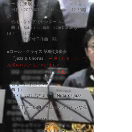
サートに出演しました
​ 日程：2025年11月29日（土） 12:30開
演
会場：新宿文化センター 大ホール
曲目：
Scarborough
Bob chilcott編曲「
Fair」「紅葉」
​ 木下牧子作曲「鷗」
■
コール・クライス 第9回演奏会
「Jazz & Chorus」
➡ 終了しました。ご
来場ありがとうございました
日程：2025年8月11日（
月祝
）
開演14:00（開場13:30）
会場：四谷区民ホール
曲目：
B. Chilcott
「故郷」
「Nidaros Jazz
、
Mass」
松浦千映子編曲「ちょっとオシャレな混
声合唱曲集」
C.P.E. バッハ「ソルフェジエット」
ガーシュウィン「サマータイム」
マドリガル「Amor Vittorioso」「Mille