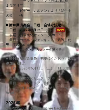
モーツアルト「フィガロの結婚」
よりアリア
​ ビゼー「カルメン」より「闘牛士
の歌」 他
■ 第10回演奏会
日程・会場が決定
日程：2027年7月25日（日）
new
会場：新宿文化センター 大ホール
曲目：
カール・ジェンキンス「武装した
男－平和への道程－」
J.S. バッハ「カンタータ第４番」
■ 第44回新宿合唱祭「初夏にうたおう」に
参加しました
​ 日程：2026年6月13日（土） 11:30開
演
会場：新宿文化センター 大ホール
曲目：ジョン・ラター作曲
​ 「GLORIA」、「God be in my
head」
2025年
■ 新宿文化センター Welcome backコン