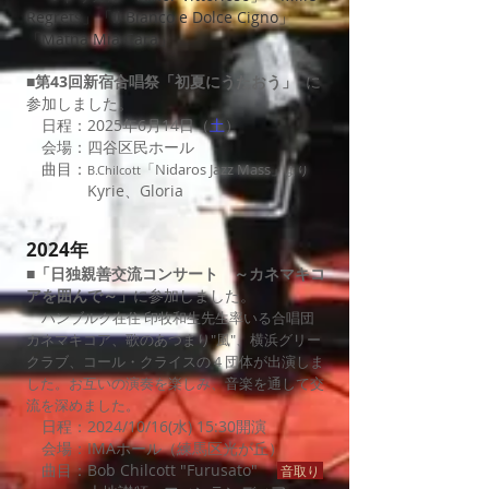
Regrets」「Il Bianco e Dolce Cigno」
「Matna Mia Cara」
■
第43回新宿合唱祭「初夏にうたおう」
​
に
参加しました。
日程：2025年6月14日（
土
）
会場：四谷区民ホール
曲目：
「Nidaros Jazz Mass」
B.Chilcott
より
Kyrie、Gloria
2024年
■
「日独親善交流コンサート ～カネマキコ
アを囲んで～」
に参加しました。
ハンブルク在住 印牧和生先生率いる合唱団
カネマキコア、歌のあつまり"風"、横浜グリー
クラブ、コール・クライスの４団体が出演しま
した。お互いの演奏を楽しみ、音楽を通して交
流を深めました。
日程：2024/10/16(水) 15:30開演
会場：IMAホール（練馬区光が丘）
曲目：Bob Chilcott "Furusato"
音取り