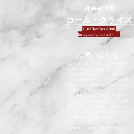
混声合唱団
​コール・クライス
X (@ChorKreis2008)
Instagram (chor.kreis)
お問い合わせ​
コール・クライスについてのお問
い合わせはこちらからどうぞ。
または以下のメール・アドレスか
ら。お返事を差し上げるまでお時
間をいただく場合もございますが
ご容赦ください。
なお返信は団員の携帯またはPCの
メールアドレスから差し上げる場
合もございますので、「迷惑メー
ルフィルタ」などの設定をされて
いる場合はご注意ください。
toiawase.chorkreis@gmail.com