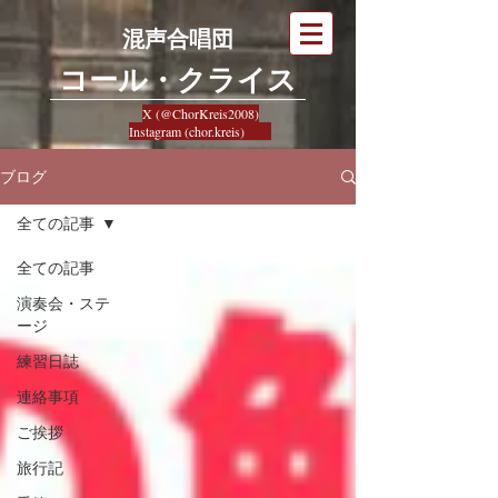
混声合唱団
​コール・クライス
X (@ChorKreis2008)
Instagram (chor.kreis)
ブログ
全ての記事
全ての記事
演奏会・ステ
ージ
練習日誌
連絡事項
ご挨拶
旅行記