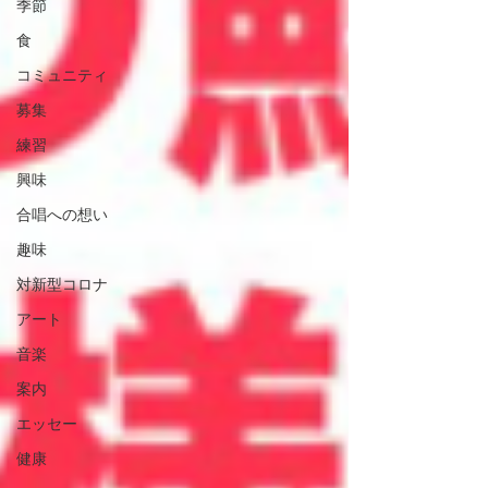
季節
食
コミュニティ
募集
練習
興味
合唱への想い
趣味
対新型コロナ
アート
音楽
案内
エッセー
健康