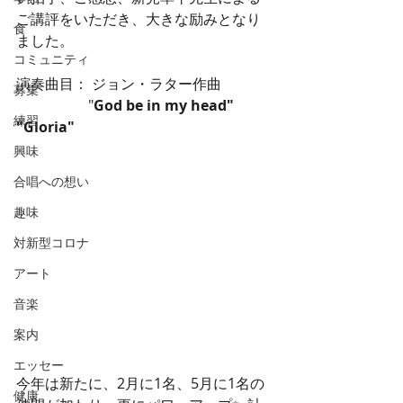
ご講評をいただき、大きな励みとなり
食
ました。
コミュニティ
演奏曲目： ジョン・ラター作曲
募集
　　　　　"
God be in my head"
練習
"Gloria"
興味
合唱への想い
趣味
対新型コロナ
アート
音楽
案内
エッセー
今年は新たに、2月に1名、5月に1名の
健康