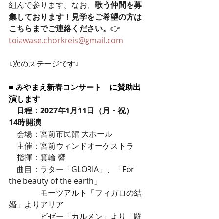
組んで参ります。なお、
歌う仲間を募
集しております！見学をご希望の方は
こちらまでご連絡ください。
👉 
toiawase.chorkreis@gmail.com
↓次のステージです↓
■ みやまえ新春コンサート　に賛助出
演します
​　
日程：2027年1月11日（月・祝）　
14時開演
　会場：宮前市民館 大ホール
　主催：宮前ウィンドオーケストラ
　指揮：箕輪 響
　曲目：ラター「GLORIA」、「For 
the beauty of the earth」
　　　　モーツアルト「フィガロの結
婚」よりアリア
​　　　　ビゼー「カルメン」より「闘