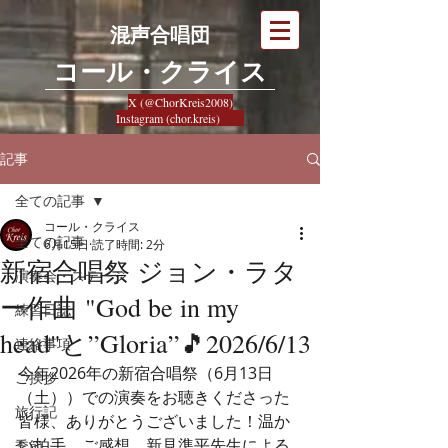
混声合唱団
​コール・クライス
X (@ChorKreis2008)
Instagram (chor.kreis)
記事
全ての記事
コール・クライス
全ての記事
6月15日
読了時間: 2分
新宿合唱祭 ジョン・ラタ
演奏会・ステージ
ー作曲 "God be in my
練習日誌
head"と”Gloria”🎵2026/6/13
連絡事項
今年2026年の新宿合唱祭（6月13日
ご挨拶
（土））での演奏をお聴きくださった
旅行記
皆様、ありがとうございました！温か
い拍手、ご感想、新見準平先生による
季節