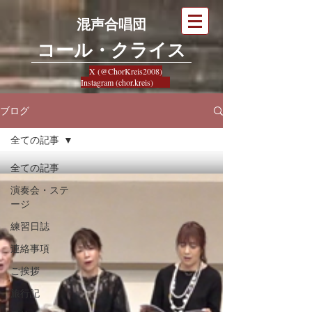
混声合唱団
​コール・クライス
X (@ChorKreis2008)
Instagram (chor.kreis)
ブログ
全ての記事
全ての記事
演奏会・ステ
ージ
練習日誌
連絡事項
ご挨拶
旅行記