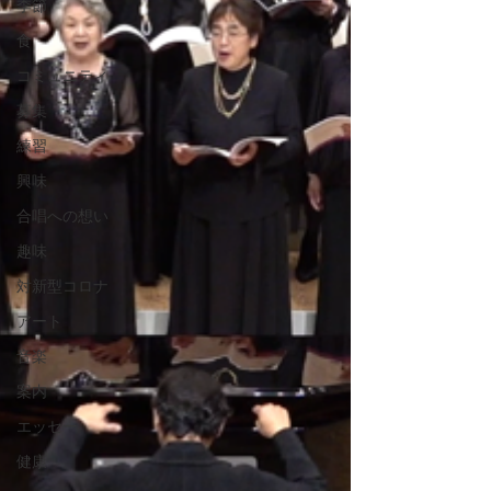
季節
食
コミュニティ
募集
練習
興味
合唱への想い
趣味
対新型コロナ
アート
音楽
案内
エッセー
健康