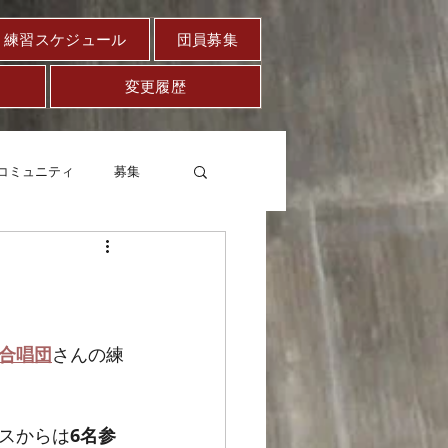
練習スケジュール
団員募集
変更履歴
コミュニティ
募集
セー
健康
合唱団
さんの練
スからは
6名参