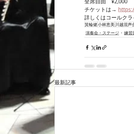
全席自由　¥2,000
チケットは→ 
https:
詳しくはコールクライ
箕輪健
小林恵美
川越混声
演奏会・ステージ
練習
最新記事