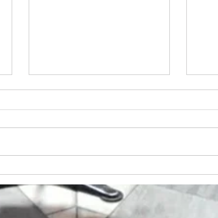
御礼（コール・クライス 第９
新宿合
回演奏会）
Mass