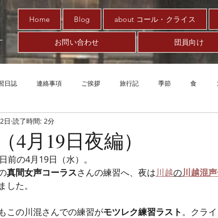
Home
Blog
about コール・クライス
お問い合わせ
団員向け
習日誌
連絡事項
ご挨拶
旅行記
季節
食
22日
読了時間: 2分
趣味
対新型コロナ
アート
音楽
案内
エッ
（4月19日夜編）
日前の4月19日（水）。
の
真間女声コーラス
さんの練習へ、夜は
川越
の
川越混声
ました。
もこの川混さんでの練習が
モツレク練習ラスト
。クライ