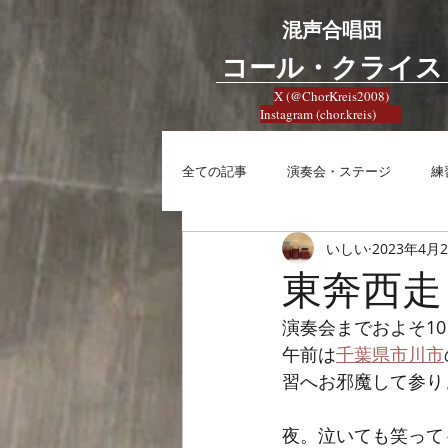
混声合唱団
​コール・クライス
X (@ChorKreis2008)
Instagram (chor.kreis)
全ての記事
演奏会・ステージ
練
いしい
2023年4月
練習
興味
合唱への想い
東奔西走
演奏会までおよそ10
午前は
千葉県市川市
習へお邪魔して参り
夜。泣いても笑って