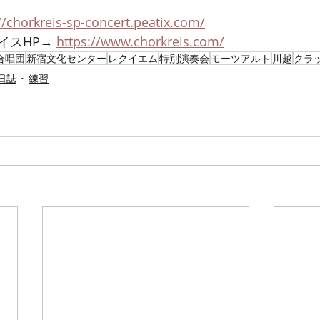
//chorkreis-sp-concert.peatix.com/
スHP→ 
https://www.chorkreis.com/
合唱団
新宿文化センター
レクイエム
特別演奏会
モーツアルト
川越
クラ
日誌
練習