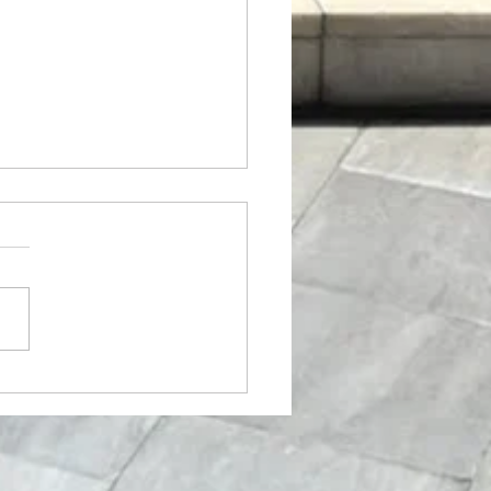
唱祭 "Nidaros Jazz
"よりKyrie と Gloria🎵