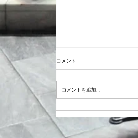
コメント
コメントを追加…
新宿合唱祭 ジョン・ラター作
曲 "God be in my
head"と”Gloria”🎵2026/6/13