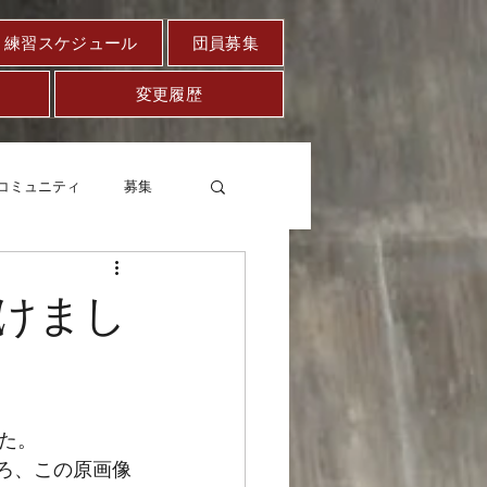
練習スケジュール
団員募集
変更履歴
コミュニティ
募集
セー
健康
けまし
た。
ところ、この原画像