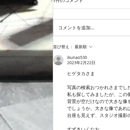
1件のコメント
コメントを追加…
新宿合唱祭 ジョン・ラター作
並び替え：
最新順
曲 "God be in my
ikunao530
head"と”Gloria”🎵2026/6/13
2023年2月22日
ヒゲタカさま
写真の検索おつかれさまでし
私も探してみましたが、この
背景が空だけなので大きな像
でしょうか。大きな像であれ
台座も見えず、スタジオ撮影
すずきいくなお