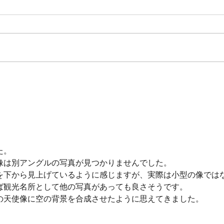
御礼（コール・クライス 第９
新宿合
回演奏会）
Mass
た。
像は別アングルの写真が見つかりませんでした。
を下から見上げているように感じますが、実際は小型の像では
ば観光名所として他の写真があっても良さそうです。
の天使像に空の背景を合成させたように思えてきました。