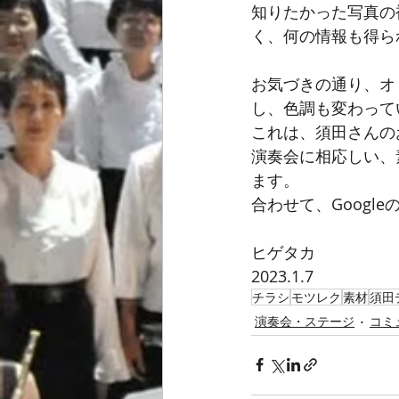
知りたかった写真の
く、何の情報も得ら
お気づきの通り、オ
し、色調も変わって
これは、須田さんの
演奏会に相応しい、
ます。
合わせて、Googl
ヒゲタカ
2023.1.7
チラシ
モツレク
素材
須田
演奏会・ステージ
コミ