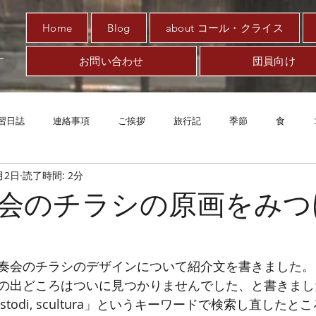
Home
Blog
about コール・クライス
お問い合わせ
団員向け
習日誌
連絡事項
ご挨拶
旅行記
季節
食
月2日
読了時間: 2分
趣味
対新型コロナ
アート
音楽
案内
エッ
会のチラシの原画をみつ
奏会のチラシのデザインについて紹介文を書きました。
の出どころはついに見つかりませんでした、と書きまし
custodi, scultura」というキーワードで検索し直した