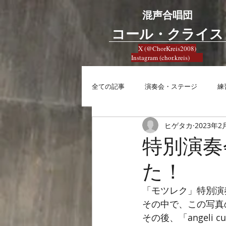
混声合唱団
​コール・クライス
X (@ChorKreis2008)
Instagram (chor.kreis)
全ての記事
演奏会・ステージ
練
ヒゲタカ
2023年2
練習
興味
合唱への想い
特別演奏
た！
「モツレク」特別演
その中で、この写真
その後、「angeli 