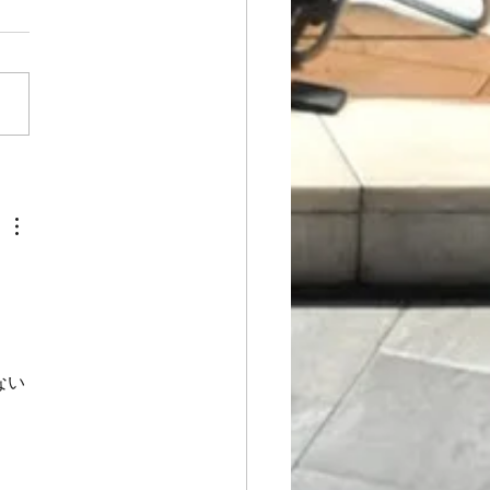
唱祭 "Nidaros Jazz
"よりKyrie と Gloria🎵
ない