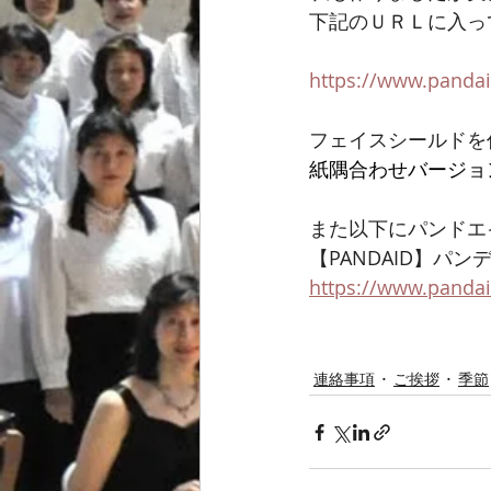
下記のＵＲＬに入っ
https://www.pandai
フェイスシールドを
紙隅合わせバージョ
また以下にパンドエ
【PANDAID】パ
https://www.pandai
連絡事項
ご挨拶
季節