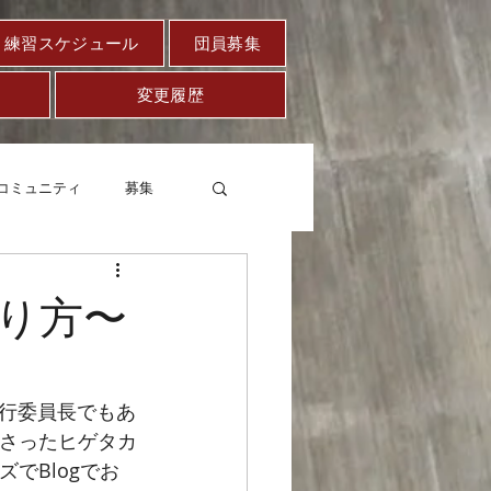
練習スケジュール
団員募集
変更履歴
コミュニティ
募集
セー
健康
り方〜
行委員長でもあ
なさったヒゲタカ
でBlogでお