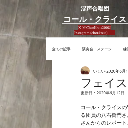
混声合唱団
​コール・クライス
X (@ChorKreis2008)
Instagram (chor.kreis)
全ての記事
演奏会・ステージ
練
いしい
2020年6月
練習
興味
合唱への想い
フェイス
更新日：
2020年6月12日
コール・クライスの
る団員の八右衛門さ
さんからのレポートメ