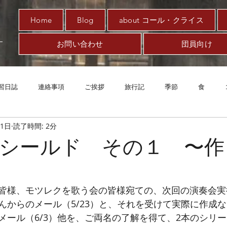
Home
Blog
about コール・クライス
お問い合わせ
団員向け
習日誌
連絡事項
ご挨拶
旅行記
季節
食
11日
読了時間: 2分
趣味
対新型コロナ
アート
音楽
案内
エッ
シールド その１ 〜作
皆様、モツレクを歌う会の皆様宛ての、次回の演奏会実
んからのメール（5/23）と、それを受けて実際に作成
ール（6/3）他を、ご両名の了解を得て、2本のシリーズ