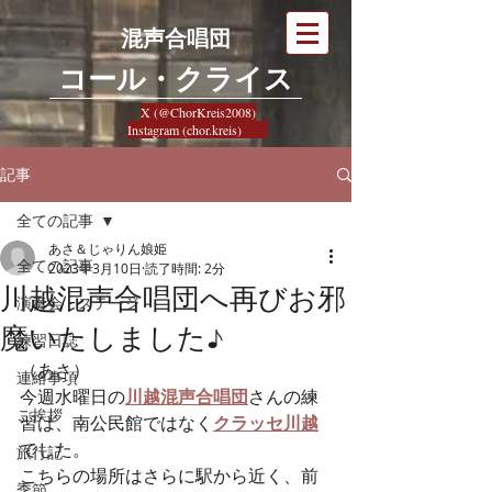
混声合唱団
​コール・クライス
X (@ChorKreis2008)
Instagram (chor.kreis)
記事
全ての記事
あさ＆じゃりん娘姫
全ての記事
2023年3月10日
読了時間: 2分
川越混声合唱団へ再びお邪
演奏会・ステージ
魔いたしました♪
練習日誌
（あさ）
連絡事項
今週水曜日の
川越混声合唱団
さんの練
ご挨拶
習は、南公民館ではなく
クラッセ川越
でした。
旅行記
こちらの場所はさらに駅から近く、前
季節