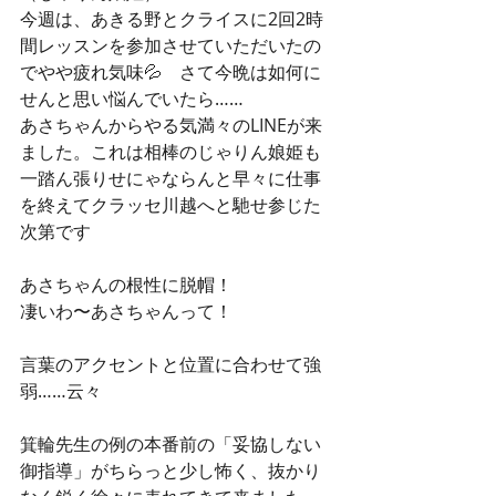
今週は、あきる野とクライスに2回2時
間レッスンを参加させていただいたの
でやや疲れ気味💦　さて今晩は如何に
せんと思い悩んでいたら……
あさちゃんからやる気満々のLINEが来
ました。これは相棒のじゃりん娘姫も
一踏ん張りせにゃならんと早々に仕事
を終えてクラッセ川越へと馳せ参じた
次第です
あさちゃんの根性に脱帽！
凄いわ〜あさちゃんって！
言葉のアクセントと位置に合わせて強
弱……云々
箕輪先生の例の本番前の「妥協しない
御指導」がちらっと少し怖く、抜かり