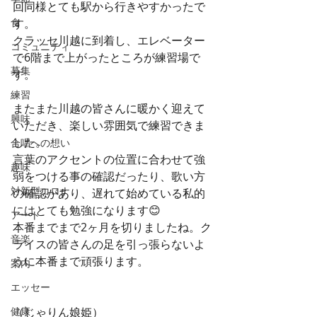
回同様とても駅から行きやすかったで
食
す。
クラッセ川越に到着し、エレベーター
コミュニティ
で6階まで上がったところが練習場で
募集
す。
練習
またまた川越の皆さんに暖かく迎えて
興味
いただき、楽しい雰囲気で練習できま
した。
合唱への想い
言葉のアクセントの位置に合わせて強
趣味
弱をつける事の確認だったり、歌い方
対新型コロナ
の確認があり、遅れて始めている私的
にはとても勉強になります😊
アート
本番までまで2ヶ月を切りましたね。ク
音楽
ライスの皆さんの足を引っ張らないよ
うに本番まで頑張ります。
案内
エッセー
健康
（じゃりん娘姫）