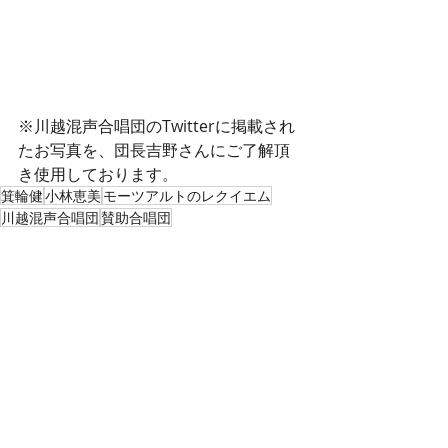
※川越混声合唱団のTwitterに掲載され
たお写真を、団長吉野さんにご了解頂
き使用しております。
箕輪健
小林恵美
モーツアルトのレクイエム
川越混声合唱団
賛助合唱団
演奏会・ステージ
旅行記
練習
最新記事
すべて表示