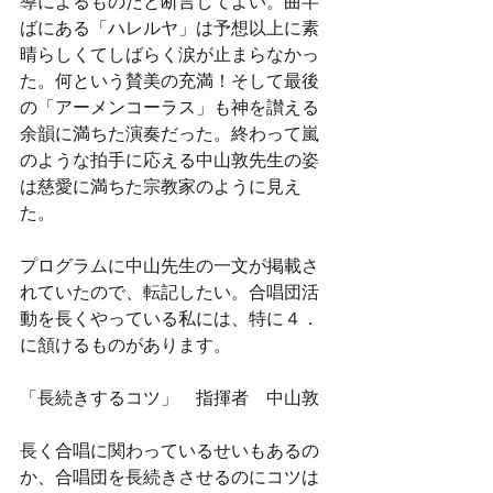
導によるものだと断言してよい。曲半
ばにある「ハレルヤ」は予想以上に素
晴らしくてしばらく涙が止まらなかっ
た。何という賛美の充満！そして最後
の「アーメンコーラス」も神を讃える
余韻に満ちた演奏だった。終わって嵐
のような拍手に応える中山敦先生の姿
は慈愛に満ちた宗教家のように見え
た。
プログラムに中山先生の一文が掲載さ
れていたので、転記したい。合唱団活
動を長くやっている私には、特に４．
に頷けるものがあります。
「長続きするコツ」　指揮者　中山敦
長く合唱に関わっているせいもあるの
か、合唱団を長続きさせるのにコツは