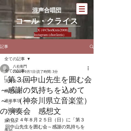
混声合唱団
​コール・クライス
X (@ChorKreis2008)
Instagram (chor.kreis)
記事
全ての記事
八右衛門
全ての記事
2024年9月1日
読了時間: 3分
「第３回中山先生を囲む会
演奏会・ステージ
～感謝の気持ちを込めて
練習日誌
～」（神奈川県立音楽堂）
連絡事項
の演奏会 感想文
ご挨拶
２０２４年８月２５日（日）に「第３
旅行記
回中山先生を囲む会～感謝の気持ちを
季節