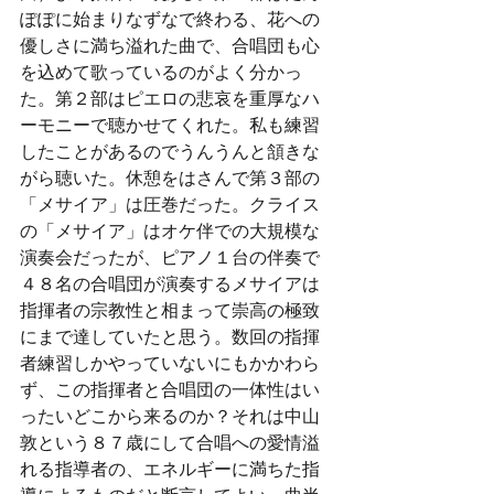
ぽぽに始まりなずなで終わる、花への
優しさに満ち溢れた曲で、合唱団も心
を込めて歌っているのがよく分かっ
た。第２部はピエロの悲哀を重厚なハ
ーモニーで聴かせてくれた。私も練習
したことがあるのでうんうんと頷きな
がら聴いた。休憩をはさんで第３部の
「メサイア」は圧巻だった。クライス
の「メサイア」はオケ伴での大規模な
演奏会だったが、ピアノ１台の伴奏で
４８名の合唱団が演奏するメサイアは
指揮者の宗教性と相まって崇高の極致
にまで達していたと思う。数回の指揮
者練習しかやっていないにもかかわら
ず、この指揮者と合唱団の一体性はい
ったいどこから来るのか？それは中山
敦という８７歳にして合唱への愛情溢
れる指導者の、エネルギーに満ちた指