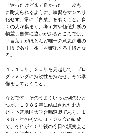
「迷ったけど来て良かった」「次も」
に耐えられるように、練習をマンネリ
化せず、常に「言葉」を磨くこと。多
くの人が集まり、考え方や価値判断の
物差し自体に違いがあるところでは、
「言葉」がほとんど唯一の意思疎通の
手段であり、相手を確認する手段とな
る。
４．１０年、２０年を見越して、プロ
グラミングに持続性を持たせ、その準
備をしておくこと。
などです。そのうまくいった例のひと
つが、１９８２年に結成された北九
州・下関地区大学合唱連盟であり、１
９８４年のそのＯＢ・ＯＧ会の結成
で、それが４０年後の今日の演奏会と