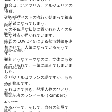
舞台は、北アフリカ、アルジェリアの
食
港町。
コミュニティ
いきなりペストの流行が始まって都市
が閉鎖になってしまう、
募集
その不条理な状態に置かれた人々の多
練習
様な対応が描かれています。
今回の COVID-19 による都市封鎖を連
興味
想させて、人気になっているそうで
合唱への想い
す。
趣味
めんどうなテーマなのに、文体にも惹
きつけられて、一気に読んでしまいま
対新型コロナ
した。
アート
オリジナルはフランス語ですが、もち
ろん翻訳です。
音楽
それはさておき、登場人物のひとり、
案内
新聞記者のランベール（Rambert）
が、
エッセー
あるバーで、そして、自分の部屋で
健康