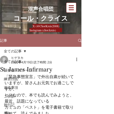
混声合唱団
​コール・クライス
X (@ChorKreis2008)
Instagram (chor.kreis)
記事
全ての記事
ヒゲタカ
全ての記事
2020年4月19日
読了時間: 2分
St. James Infirmary
演奏会・ステージ
「緊急事態宣言」で外出自粛が続いて
練習日誌
いますが、皆さんお元気でお過ごしで
連絡事項
すか。
ヒマなので、本でも読んでみようと、
ご挨拶
最近、話題になっている
旅行記
カミュの「ペスト」を電子書籍で取り
寄せて、読んでみました。
季節