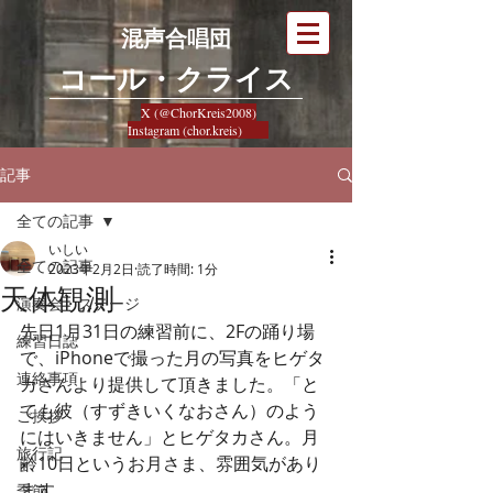
混声合唱団
​コール・クライス
X (@ChorKreis2008)
Instagram (chor.kreis)
記事
全ての記事
いしい
全ての記事
2023年2月2日
読了時間: 1分
天体観測
演奏会・ステージ
先日1月31日の練習前に、2Fの踊り場
練習日誌
で、iPhoneで撮った月の写真をヒゲタ
連絡事項
カさんより提供して頂きました。「と
ても彼（すずきいくなおさん）のよう
ご挨拶
にはいきません」とヒゲタカさん。月
旅行記
齢10日というお月さま、雰囲気があり
ます。
季節