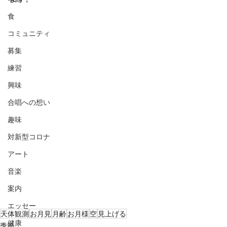
食
コミュニティ
募集
練習
興味
合唱への想い
趣味
対新型コロナ
アート
音楽
案内
エッセー
天体観測
お月見
月齢
お月様
空
見上げる
健康
季節