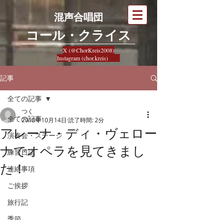
混声合唱団
​コール・クライス
X (@ChorKreis2008)
Instagram (chor.kreis)
記事
全ての記事
つく
全ての記事
2018年10月14日
読了時間: 2分
アレーナ・ディ・ヴェロー
演奏会・ステージ
ナでオペラを見てきまし
練習日誌
た！
連絡事項
ご挨拶
旅行記
季節