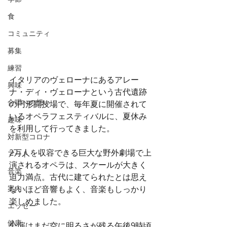
食
コミュニティ
募集
練習
イタリアのヴェローナにあるアレー
興味
ナ・ディ・ヴェローナという古代遺跡
合唱への想い
の円形闘技場で、毎年夏に開催されて
いるオペラフェスティバルに、夏休み
趣味
を利用して行ってきました。
対新型コロナ
2万人を収容できる巨大な野外劇場で上
アート
演されるオペラは、スケールが大きく
音楽
迫力満点。古代に建てられたとは思え
案内
ないほど音響もよく、音楽もしっかり
楽しめました。
エッセー
健康
公演はまだ空に明るさが残る午後9時頃