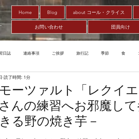
Home
Blog
about コール・クライス
お問い合わせ
団員向け
習日誌
連絡事項
ご挨拶
旅行記
季節
食
日
読了時間: 1分
趣味
対新型コロナ
アート
音楽
案内
エッ
モーツァルト「レクイエ
さんの練習へお邪魔して
きる野の焼き芋－