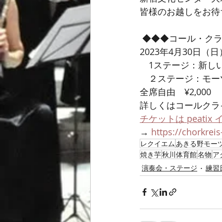
皆様のお越しをお待
 ◆◆◆コール・ク
2023年4月30日
　1ステージ：新し
　２ステージ：モー
全席自由　¥2,000
詳しくはコールクライ
チケットは peati
→ 
https://chorkrei
レクイエム
あきる野モー
焼き芋
秋川体育館
名物
ア
演奏会・ステージ
練習