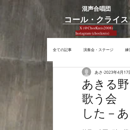
混声合唱団
​コール・クライス
X (@ChorKreis2008)
Instagram (chor.kreis)
全ての記事
演奏会・ステージ
練
あさ
2023年4月17
練習
興味
合唱への想い
あきる野
歌う会 
した－あ