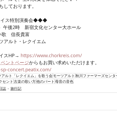
ちしております。
ライス特別演奏会◆◆◆
（日）午後2時　新宿文化センター大ホール
い歌　信長貴富
ツアルト・レクイエム
スHP→ 
https://www.chorkreis.com/
x イベントページ
からもお買い求めいただけます。
s-sp-concert.peatix.com/
ツアルト「レクイエム」を歌う会
モーツアルト
秋川ファーマーズセンタ
クセント
古楽の歌い方
他のパート
母音の音色
日誌
旅行記