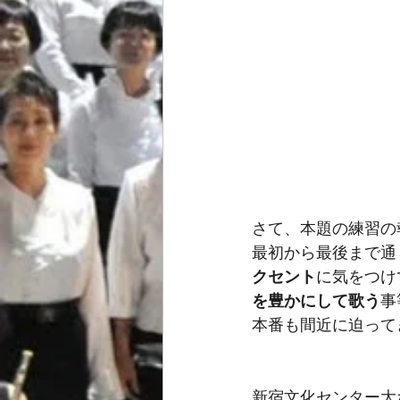
さて、本題の練習の
最初から最後まで通
クセント
に気をつけ
を豊かにして歌う
事
本番も間近に迫って
新宿文化センター大