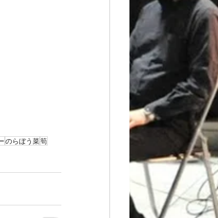
ー
のらぼう菜
筍