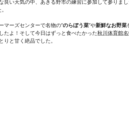
な良い天気の中、あきる野市の練習に参加して参りまし
た。
ーマーズセンターで名物の“
のらぼう菜
”や
新鮮なお野菜
したよ！そして今日はずっと食べたかった
秋川体育館名
とりと甘く絶品でした。