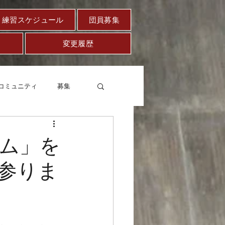
練習スケジュール
団員募集
変更履歴
コミュニティ
募集
セー
健康
ム」を
参りま