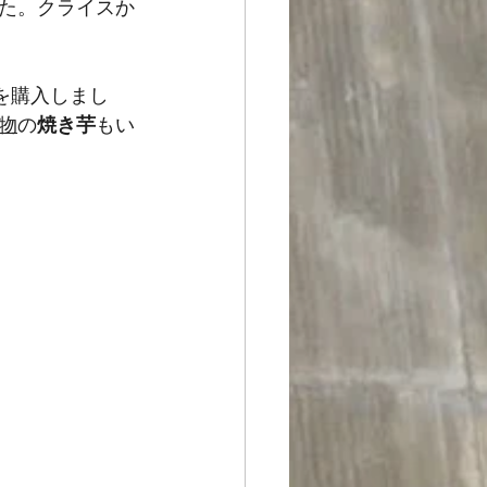
た。クライスか
を購入しまし
物
の
焼き芋
もい