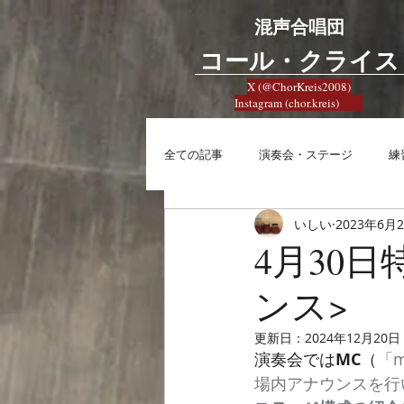
混声合唱団
​コール・クライス
X (@ChorKreis2008)
Instagram (chor.kreis)
全ての記事
演奏会・ステージ
練
いしい
2023年6月
練習
興味
合唱への想い
4月30
ンス>
更新日：
2024年12月20日
演奏会では
MC
（
「m
場内アナウンスを行