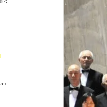
着いて
。
いたし