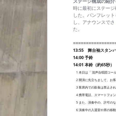
ステージ構成の紹介
時に最初にステージ
した。パンフレット
し、アナウンスでさ
た。
================
13:55　舞台袖スタン
14:00 予鈴
14:01 本鈴（約65秒）
　1 本日は「 混声合唱団コ
　2 開演に先立ちまして、お
　3 客席内での飲食は禁止さ
　4 携帯電話、スマートフォ
　5 また、演奏中の、許可の
　6 演奏中の入退室や席の移