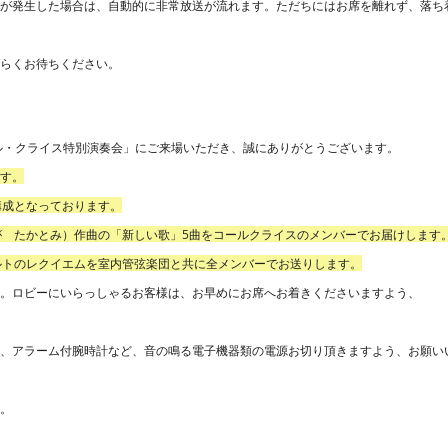
震が発生した場合は、自動的に非常放送が流れます。ただちにはお席を離れず、落ち
。
ばらくお待ちください。
ール・クライス特別演奏会」にご来場いただき、誠にありがとうございます。
ます。
構成となっております。
が　たかとみ）作曲の「新しい歌」5曲をコールクライスのメンバーでお届けします
ルトのレクイエムを室内管弦楽団と共に全メンバーでお送りします。
す。ロビーにいらっしゃるお客様は、お早めにお席へお着きくださいますよう、
ン、アラーム付腕時計など、音の鳴る電子機器類の電源お切り頂きますよう、お願い
す。