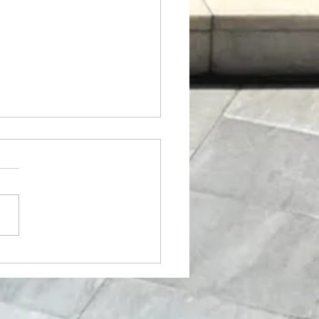
唱祭 "Nidaros Jazz
"よりKyrie と Gloria🎵