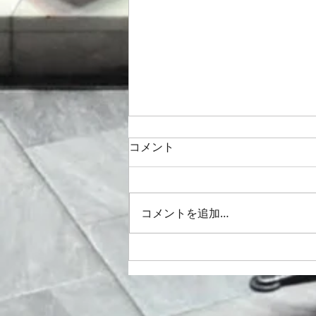
コメント
コメントを追加…
新宿合唱祭 ジョン・ラター作
曲 "God be in my
head"と”Gloria”🎵2026/6/13