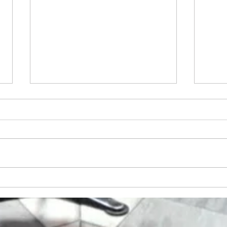
御礼（コール・クライス 第９
新宿合
回演奏会）
Mass