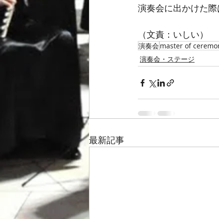
演奏会に出かけた際
（文責：いしい）
演奏会
master of ceremo
演奏会・ステージ
最新記事