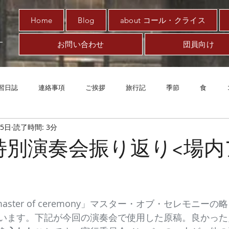
Home
Blog
about コール・クライス
お問い合わせ
団員向け
習日誌
連絡事項
ご挨拶
旅行記
季節
食
25日
読了時間: 3分
趣味
対新型コロナ
アート
音楽
案内
エッ
日特別演奏会振り返り<場
aster of ceremony」マスター・オブ・セレモニー
います。下記が今回の演奏会で使用した原稿。良かった