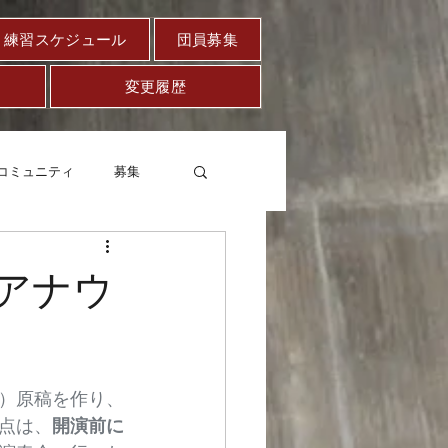
練習スケジュール
団員募集
変更履歴
コミュニティ
募集
セー
健康
内アナウ
の略）原稿を作り、
点は、
開演前に