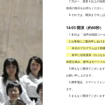
　7 万が一、震度４以上の地
係員の指示をお待ちください
　8 それでは、開演まで今し
14:03 開演（約60秒）
　1 本日は「 混声合唱団コ
　2 お客様にご案内申しあげ
　　本日のプログラムは２部
　　前半に信⾧貴富（のぶな
休憩を挟み、後半はモーツァ
　3 間もなく開演でございま
お願い申し上げます。
　4 携帯電話、スマートフォ
ます。
　5 まもなく開演でございま