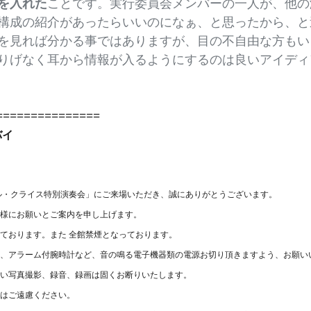
を入れた
ことです。実行委員会メンバーの一人が、他の
構成の紹介があったらいいのになぁ、と思ったから、と
を見れば分かる事ではありますが、目の不自由な方もい
りげなく耳から情報が入るようにするのは良いアイディ
===============
バイ
ール・クライス特別演奏会」にご来場いただき、誠にありがとうございます。
客様にお願いとご案内を申し上げます。
れております。また 全館禁煙となっております。
ン、アラーム付腕時計など、音の鳴る電子機器類の電源お切り頂きますよう、お願い
ない写真撮影、録音、録画は固くお断りいたします。
動はご遠慮ください。