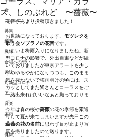
コーラス、マリア・カラ
ス、しのぶれど 〜薔薇〜
食
コミュニティ
花音さんより投稿頂きました！
---------------------------------------------
募集
お世話になっております。
モツレクを
練習
歌う会ソプラノの花音
です。
いよいよ梅雨入りになりましたね。新
興味
型コロナの影響で、外出自粛などが続
合唱への想い
いておりましたが東京アラートも少し
趣味
ずつゆるやかになりつつも、このまま
気を抜かないで梅雨明けの頃には、ス
対新型コロナ
カッとしてまた皆さんとコーラスをご
アート
一緒出来ればいいなぁと願っておりま
す。
音楽
今年は春の桜や
薔薇
の花の季節を素通
案内
りして夏が来てしまいますが先日この
薔薇の花の名前
に思わず目が止まり写
エッセー
真を撮りましたので送ります。
健康