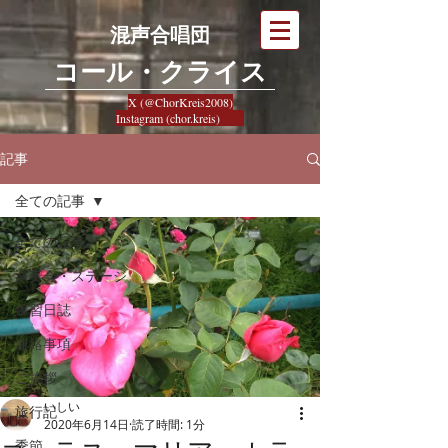
混声合唱団
​コール・クライス
X (@ChorKreis2008)
Instagram (chor.kreis)
記事
全ての記事
全ての記事
演奏会・ステージ
練習日誌
連絡事項
ご挨拶
いしい
旅行記
2020年6月14日
読了時間: 1分
季節