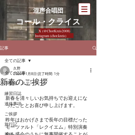
混声合唱団
​コール・クライス
X (@ChorKreis2008)
Instagram (chor.kreis)
記事
全ての記事
久野
全ての記事
2024年1月8日
読了時間: 1分
新春のご挨拶
演奏会・ステージ
練習日誌
新春を清々しいお気持ちでお迎えにな
連絡事項
ったこととお喜び申し上げます。
ご挨拶
昨年はおかげさまで長年の目標だった
旅行記
モーツァルト「レクイエム」特別演奏
会を盛会のうちに無事開催することが
季節