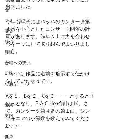
出来ました。
食
コミュニティ
今年も年末にはバッハのカンタータ第
４番を中心としたコンサート開催の計
募集
画があります。昨年以上に力を合わせ
練習
心を一つにして取り組んでまいりまし
ょう。
興味
合唱への想い
趣味
バッハは作品に名前を暗示する仕かけ
をしていたそうです。
対新型コロナ
アート
Aを１、Bを２，Cを３・・・とするとH
は８となり、B-A-C-Hの合計は14。さ
音楽
て、カンタータ第４番の第１曲、シン
案内
フォニアの小節数を数えてみてくださ
い。
エッセー
健康