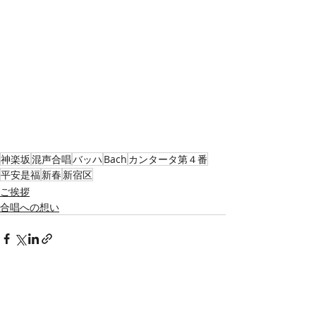
神楽坂
混声合唱
バッハ
Bach
カンタータ第４番
平安是福
新春
新宿区
ご挨拶
合唱への想い