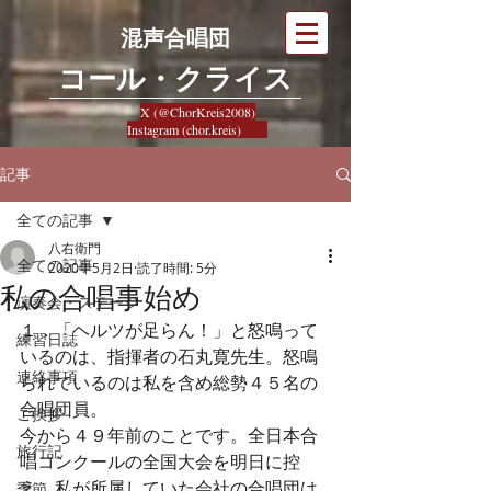
混声合唱団
​コール・クライス
X (@ChorKreis2008)
Instagram (chor.kreis)
記事
全ての記事
八右衛門
全ての記事
2020年5月2日
読了時間: 5分
私の合唱事始め
演奏会・ステージ
１．「ヘルツが足らん！」と怒鳴って
練習日誌
いるのは、指揮者の石丸寛先生。怒鳴
連絡事項
られているのは私を含め総勢４５名の
合唱団員。
ご挨拶
今から４９年前のことです。全日本合
旅行記
唱コンクールの全国大会を明日に控
え、私が所属していた会社の合唱団は
季節