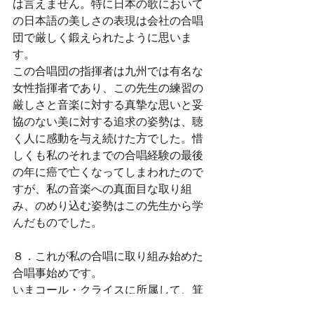
は言えません。特に日本の歌において
の日本語の美しさの表現は会社の合唱
団で厳しく鍛えられたように思いま
す。
この合唱団の指揮者は九州では有名な
女性指揮者であり、この先生の練習の
厳しさと音楽に対する真摯な思いと妥
協のない美に対する追求の姿勢は、聴
く人に感動を与え続けた方でした。惜
しくも私のそれまでの合唱経験の最後
の年に癌で亡くなってしまわれたので
すが、私の音楽への真面目な取り組
み、のめり込む姿勢はこの先生から学
んだものでした。
８．これが私の合唱に取り組み始めた
合唱事始めです。
いまコール・クライスに所属して、箕
輪先生、小林先生のご指導を受けなが