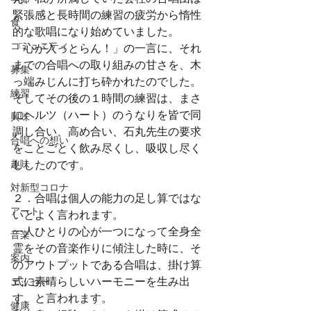
緊張感と長時間の練習の疲労から惰性
食
的な歌唱になり始めていました。
コミュニティ
「心が入っとらん！」の一言に、それ
までの合唱への取り組みの甘さを、木
募集
っ端みじんに打ち砕かれたのでした。
練習
そしてその後の１時間の練習は、まさ
にヘルツ（ハート）のうなりを皆で同
興味
調し合い、高め合い、石丸先生の要求
合唱への想い
をことごとく飲み尽くし、吸収し尽く
趣味
ししたのです。
対新型コロナ
２．合唱は個人の能力の足し算ではな
アート
いとよく言われます。
一人ひとりの心が一つになって全身全
音楽
霊をその音楽作りに傾注した時に、そ
案内
のアウトプットである合唱は、掛け算
式に素晴らしいハーモニーを生み出
エッセー
す、と言われます。
健康