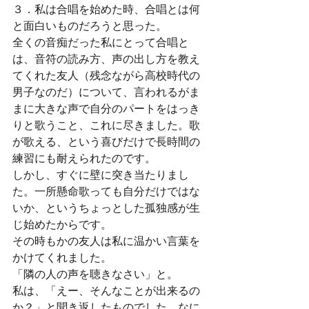
３．私は合唱を始めた時、合唱とは何
と面白いものだろうと思った。
全くの音痴だった私にとって合唱と
は、音符の読み方、声の出し方を教え
てくれた友人（残念ながら高校時代の
男子なのだ）について、言われるがま
まに大きな声で自分のパートをはっき
りと歌うこと、これに尽きました。歌
が歌える、という喜びだけで長時間の
練習にも耐えられたのです。
しかし、すぐに壁に突き当たりまし
た。一所懸命歌っても自分だけではな
いか、というちょっとした孤独感が生
じ始めたからです。
その時もかの友人は私に温かい言葉を
かけてくれました。
「隣の人の声を聴きなさい」と。
私は、「えー、そんなことが出来るの
か？」と聞き返したものでした。なに